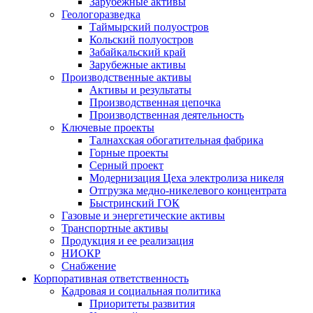
Зарубежные активы
Геологоразведка
Таймырский полуостров
Кольский полуостров
Забайкальский край
Зарубежные активы
Производственные активы
Активы и результаты
Производственная цепочка
Производственная деятельность
Ключевые проекты
Талнахская обогатительная фабрика
Горные проекты
Серный проект
Модернизация Цеха электролиза никеля
Отгрузка медно-никелевого концентрата
Быстринский ГОК
Газовые и энергетические активы
Транспортные активы
Продукция и ее реализация
НИОКР
Снабжение
Корпоративная ответственность
Кадровая и социальная политика
Приоритеты развития