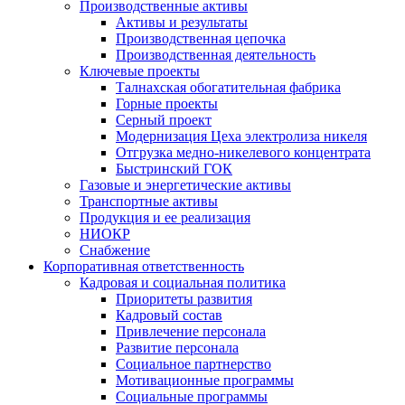
Производственные активы
Активы и результаты
Производственная цепочка
Производственная деятельность
Ключевые проекты
Талнахская обогатительная фабрика
Горные проекты
Серный проект
Модернизация Цеха электролиза никеля
Отгрузка медно-никелевого концентрата
Быстринский ГОК
Газовые и энергетические активы
Транспортные активы
Продукция и ее реализация
НИОКР
Снабжение
Корпоративная ответственность
Кадровая и социальная политика
Приоритеты развития
Кадровый состав
Привлечение персонала
Развитие персонала
Социальное партнерство
Мотивационные программы
Социальные программы