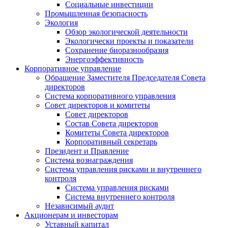
Социальные инвестиции
Промышленная безопасность
Экология
Обзор экологической деятельности
Экологически проекты и показатели
Сохранение биоразнообразия
Энергоэффективность
Корпоративное управление
Обращение Заместителя Председателя Совета
директоров
Система корпоративного управления
Совет директоров и комитеты
Совет директоров
Состав Совета директоров
Комитеты Совета директоров
Корпоративный секретарь
Президент и Правление
Система вознаграждения
Система управления рисками и внутреннего
контроля
Система управления рисками
Система внутреннего контроля
Независимый аудит
Акционерам и инвесторам
Уставный капитал