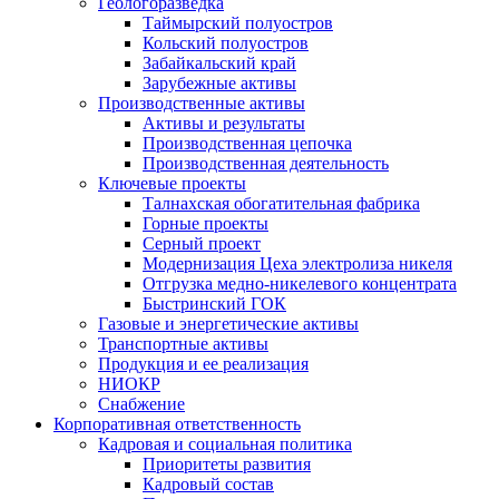
Геологоразведка
Таймырский полуостров
Кольский полуостров
Забайкальский край
Зарубежные активы
Производственные активы
Активы и результаты
Производственная цепочка
Производственная деятельность
Ключевые проекты
Талнахская обогатительная фабрика
Горные проекты
Серный проект
Модернизация Цеха электролиза никеля
Отгрузка медно-никелевого концентрата
Быстринский ГОК
Газовые и энергетические активы
Транспортные активы
Продукция и ее реализация
НИОКР
Снабжение
Корпоративная ответственность
Кадровая и социальная политика
Приоритеты развития
Кадровый состав