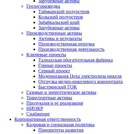
Зарубежные активы
Геологоразведка
Таймырский полуостров
Кольский полуостров
Забайкальский край
Зарубежные активы
Производственные активы
Активы и результаты
Производственная цепочка
Производственная деятельность
Ключевые проекты
Талнахская обогатительная фабрика
Горные проекты
Серный проект
Модернизация Цеха электролиза никеля
Отгрузка медно-никелевого концентрата
Быстринский ГОК
Газовые и энергетические активы
Транспортные активы
Продукция и ее реализация
НИОКР
Снабжение
Корпоративная ответственность
Кадровая и социальная политика
Приоритеты развития