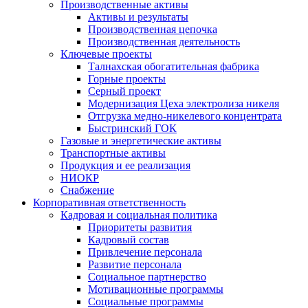
Производственные активы
Активы и результаты
Производственная цепочка
Производственная деятельность
Ключевые проекты
Талнахская обогатительная фабрика
Горные проекты
Серный проект
Модернизация Цеха электролиза никеля
Отгрузка медно-никелевого концентрата
Быстринский ГОК
Газовые и энергетические активы
Транспортные активы
Продукция и ее реализация
НИОКР
Снабжение
Корпоративная ответственность
Кадровая и социальная политика
Приоритеты развития
Кадровый состав
Привлечение персонала
Развитие персонала
Социальное партнерство
Мотивационные программы
Социальные программы