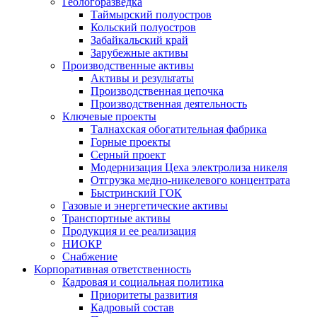
Геологоразведка
Таймырский полуостров
Кольский полуостров
Забайкальский край
Зарубежные активы
Производственные активы
Активы и результаты
Производственная цепочка
Производственная деятельность
Ключевые проекты
Талнахская обогатительная фабрика
Горные проекты
Серный проект
Модернизация Цеха электролиза никеля
Отгрузка медно-никелевого концентрата
Быстринский ГОК
Газовые и энергетические активы
Транспортные активы
Продукция и ее реализация
НИОКР
Снабжение
Корпоративная ответственность
Кадровая и социальная политика
Приоритеты развития
Кадровый состав