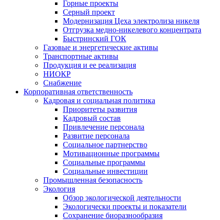
Горные проекты
Серный проект
Модернизация Цеха электролиза никеля
Отгрузка медно-никелевого концентрата
Быстринский ГОК
Газовые и энергетические активы
Транспортные активы
Продукция и ее реализация
НИОКР
Снабжение
Корпоративная ответственность
Кадровая и социальная политика
Приоритеты развития
Кадровый состав
Привлечение персонала
Развитие персонала
Социальное партнерство
Мотивационные программы
Социальные программы
Социальные инвестиции
Промышленная безопасность
Экология
Обзор экологической деятельности
Экологически проекты и показатели
Сохранение биоразнообразия