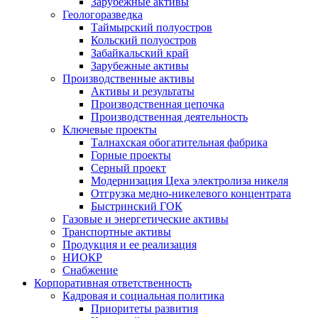
Зарубежные активы
Геологоразведка
Таймырский полуостров
Кольский полуостров
Забайкальский край
Зарубежные активы
Производственные активы
Активы и результаты
Производственная цепочка
Производственная деятельность
Ключевые проекты
Талнахская обогатительная фабрика
Горные проекты
Серный проект
Модернизация Цеха электролиза никеля
Отгрузка медно-никелевого концентрата
Быстринский ГОК
Газовые и энергетические активы
Транспортные активы
Продукция и ее реализация
НИОКР
Снабжение
Корпоративная ответственность
Кадровая и социальная политика
Приоритеты развития