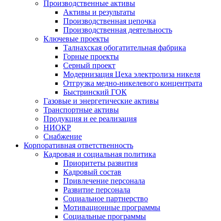
Производственные активы
Активы и результаты
Производственная цепочка
Производственная деятельность
Ключевые проекты
Талнахская обогатительная фабрика
Горные проекты
Серный проект
Модернизация Цеха электролиза никеля
Отгрузка медно-никелевого концентрата
Быстринский ГОК
Газовые и энергетические активы
Транспортные активы
Продукция и ее реализация
НИОКР
Снабжение
Корпоративная ответственность
Кадровая и социальная политика
Приоритеты развития
Кадровый состав
Привлечение персонала
Развитие персонала
Социальное партнерство
Мотивационные программы
Социальные программы