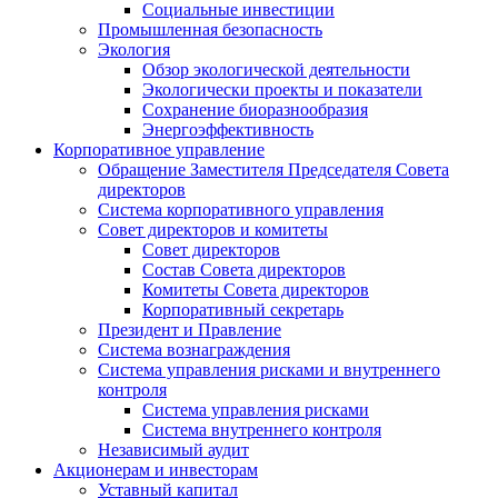
Социальные инвестиции
Промышленная безопасность
Экология
Обзор экологической деятельности
Экологически проекты и показатели
Сохранение биоразнообразия
Энергоэффективность
Корпоративное управление
Обращение Заместителя Председателя Совета
директоров
Система корпоративного управления
Совет директоров и комитеты
Совет директоров
Состав Совета директоров
Комитеты Совета директоров
Корпоративный секретарь
Президент и Правление
Система вознаграждения
Система управления рисками и внутреннего
контроля
Система управления рисками
Система внутреннего контроля
Независимый аудит
Акционерам и инвесторам
Уставный капитал