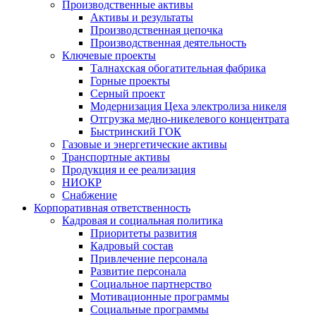
Производственные активы
Активы и результаты
Производственная цепочка
Производственная деятельность
Ключевые проекты
Талнахская обогатительная фабрика
Горные проекты
Серный проект
Модернизация Цеха электролиза никеля
Отгрузка медно-никелевого концентрата
Быстринский ГОК
Газовые и энергетические активы
Транспортные активы
Продукция и ее реализация
НИОКР
Снабжение
Корпоративная ответственность
Кадровая и социальная политика
Приоритеты развития
Кадровый состав
Привлечение персонала
Развитие персонала
Социальное партнерство
Мотивационные программы
Социальные программы