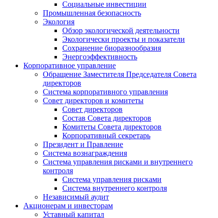
Социальные инвестиции
Промышленная безопасность
Экология
Обзор экологической деятельности
Экологически проекты и показатели
Сохранение биоразнообразия
Энергоэффективность
Корпоративное управление
Обращение Заместителя Председателя Совета
директоров
Система корпоративного управления
Совет директоров и комитеты
Совет директоров
Состав Совета директоров
Комитеты Совета директоров
Корпоративный секретарь
Президент и Правление
Система вознаграждения
Система управления рисками и внутреннего
контроля
Система управления рисками
Система внутреннего контроля
Независимый аудит
Акционерам и инвесторам
Уставный капитал