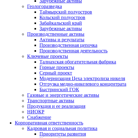
Зарубежные активы
Геологоразведка
Таймырский полуостров
Кольский полуостров
Забайкальский край
Зарубежные активы
Производственные активы
Активы и результаты
Производственная цепочка
Производственная деятельность
Ключевые проекты
Талнахская обогатительная фабрика
Горные проекты
Серный проект
Модернизация Цеха электролиза никеля
Отгрузка медно-никелевого концентрата
Быстринский ГОК
Газовые и энергетические активы
Транспортные активы
Продукция и ее реализация
НИОКР
Снабжение
Корпоративная ответственность
Кадровая и социальная политика
Приоритеты развития