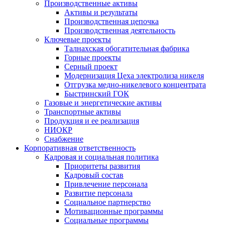
Производственные активы
Активы и результаты
Производственная цепочка
Производственная деятельность
Ключевые проекты
Талнахская обогатительная фабрика
Горные проекты
Серный проект
Модернизация Цеха электролиза никеля
Отгрузка медно-никелевого концентрата
Быстринский ГОК
Газовые и энергетические активы
Транспортные активы
Продукция и ее реализация
НИОКР
Снабжение
Корпоративная ответственность
Кадровая и социальная политика
Приоритеты развития
Кадровый состав
Привлечение персонала
Развитие персонала
Социальное партнерство
Мотивационные программы
Социальные программы