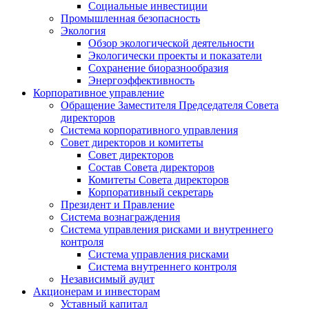
Социальные инвестиции
Промышленная безопасность
Экология
Обзор экологической деятельности
Экологически проекты и показатели
Сохранение биоразнообразия
Энергоэффективность
Корпоративное управление
Обращение Заместителя Председателя Совета
директоров
Система корпоративного управления
Совет директоров и комитеты
Совет директоров
Состав Совета директоров
Комитеты Совета директоров
Корпоративный секретарь
Президент и Правление
Система вознаграждения
Система управления рисками и внутреннего
контроля
Система управления рисками
Система внутреннего контроля
Независимый аудит
Акционерам и инвесторам
Уставный капитал