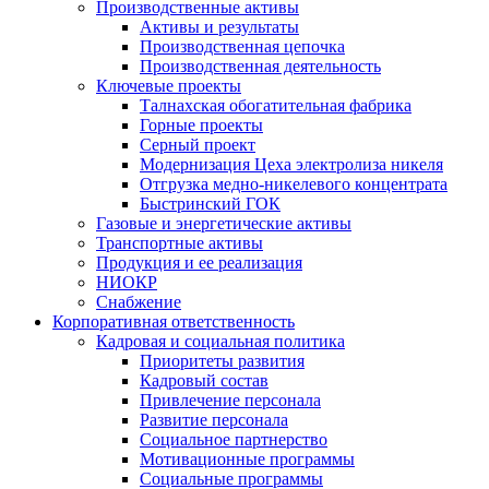
Производственные активы
Активы и результаты
Производственная цепочка
Производственная деятельность
Ключевые проекты
Талнахская обогатительная фабрика
Горные проекты
Серный проект
Модернизация Цеха электролиза никеля
Отгрузка медно-никелевого концентрата
Быстринский ГОК
Газовые и энергетические активы
Транспортные активы
Продукция и ее реализация
НИОКР
Снабжение
Корпоративная ответственность
Кадровая и социальная политика
Приоритеты развития
Кадровый состав
Привлечение персонала
Развитие персонала
Социальное партнерство
Мотивационные программы
Социальные программы