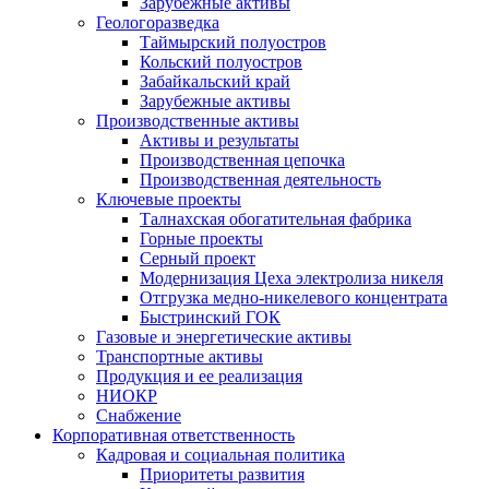
Зарубежные активы
Геологоразведка
Таймырский полуостров
Кольский полуостров
Забайкальский край
Зарубежные активы
Производственные активы
Активы и результаты
Производственная цепочка
Производственная деятельность
Ключевые проекты
Талнахская обогатительная фабрика
Горные проекты
Серный проект
Модернизация Цеха электролиза никеля
Отгрузка медно-никелевого концентрата
Быстринский ГОК
Газовые и энергетические активы
Транспортные активы
Продукция и ее реализация
НИОКР
Снабжение
Корпоративная ответственность
Кадровая и социальная политика
Приоритеты развития