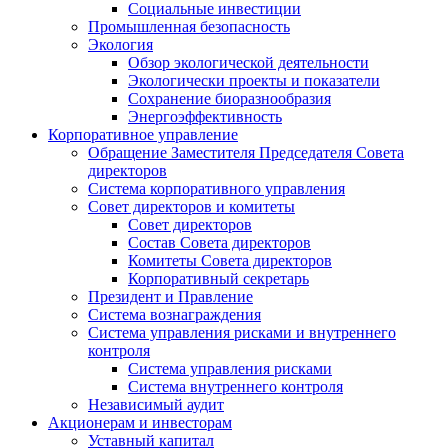
Социальные инвестиции
Промышленная безопасность
Экология
Обзор экологической деятельности
Экологически проекты и показатели
Сохранение биоразнообразия
Энергоэффективность
Корпоративное управление
Обращение Заместителя Председателя Совета
директоров
Система корпоративного управления
Совет директоров и комитеты
Совет директоров
Состав Совета директоров
Комитеты Совета директоров
Корпоративный секретарь
Президент и Правление
Система вознаграждения
Система управления рисками и внутреннего
контроля
Система управления рисками
Система внутреннего контроля
Независимый аудит
Акционерам и инвесторам
Уставный капитал