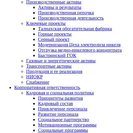
Производственные активы
Активы и результаты
Производственная цепочка
Производственная деятельность
Ключевые проекты
Талнахская обогатительная фабрика
Горные проекты
Серный проект
Модернизация Цеха электролиза никеля
Отгрузка медно-никелевого концентрата
Быстринский ГОК
Газовые и энергетические активы
Транспортные активы
Продукция и ее реализация
НИОКР
Снабжение
Корпоративная ответственность
Кадровая и социальная политика
Приоритеты развития
Кадровый состав
Привлечение персонала
Развитие персонала
Социальное партнерство
Мотивационные программы
Социальные программы