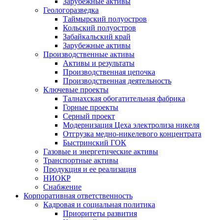
Зарубежные активы
Геологоразведка
Таймырский полуостров
Кольский полуостров
Забайкальский край
Зарубежные активы
Производственные активы
Активы и результаты
Производственная цепочка
Производственная деятельность
Ключевые проекты
Талнахская обогатительная фабрика
Горные проекты
Серный проект
Модернизация Цеха электролиза никеля
Отгрузка медно-никелевого концентрата
Быстринский ГОК
Газовые и энергетические активы
Транспортные активы
Продукция и ее реализация
НИОКР
Снабжение
Корпоративная ответственность
Кадровая и социальная политика
Приоритеты развития