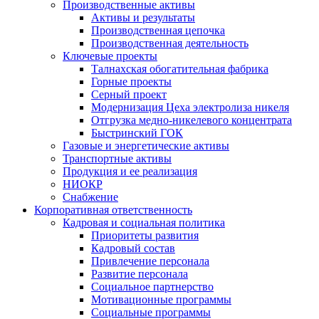
Производственные активы
Активы и результаты
Производственная цепочка
Производственная деятельность
Ключевые проекты
Талнахская обогатительная фабрика
Горные проекты
Серный проект
Модернизация Цеха электролиза никеля
Отгрузка медно-никелевого концентрата
Быстринский ГОК
Газовые и энергетические активы
Транспортные активы
Продукция и ее реализация
НИОКР
Снабжение
Корпоративная ответственность
Кадровая и социальная политика
Приоритеты развития
Кадровый состав
Привлечение персонала
Развитие персонала
Социальное партнерство
Мотивационные программы
Социальные программы