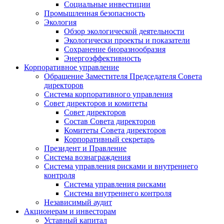
Социальные инвестиции
Промышленная безопасность
Экология
Обзор экологической деятельности
Экологически проекты и показатели
Сохранение биоразнообразия
Энергоэффективность
Корпоративное управление
Обращение Заместителя Председателя Совета
директоров
Система корпоративного управления
Совет директоров и комитеты
Совет директоров
Состав Совета директоров
Комитеты Совета директоров
Корпоративный секретарь
Президент и Правление
Система вознаграждения
Система управления рисками и внутреннего
контроля
Система управления рисками
Система внутреннего контроля
Независимый аудит
Акционерам и инвесторам
Уставный капитал