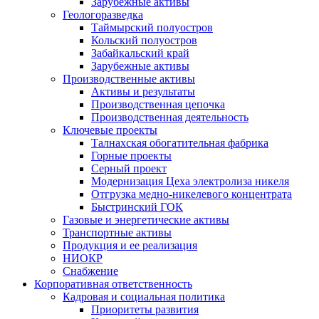
Зарубежные активы
Геологоразведка
Таймырский полуостров
Кольский полуостров
Забайкальский край
Зарубежные активы
Производственные активы
Активы и результаты
Производственная цепочка
Производственная деятельность
Ключевые проекты
Талнахская обогатительная фабрика
Горные проекты
Серный проект
Модернизация Цеха электролиза никеля
Отгрузка медно-никелевого концентрата
Быстринский ГОК
Газовые и энергетические активы
Транспортные активы
Продукция и ее реализация
НИОКР
Снабжение
Корпоративная ответственность
Кадровая и социальная политика
Приоритеты развития