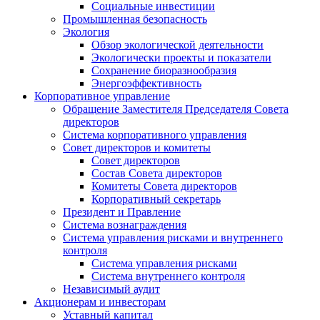
Социальные инвестиции
Промышленная безопасность
Экология
Обзор экологической деятельности
Экологически проекты и показатели
Сохранение биоразнообразия
Энергоэффективность
Корпоративное управление
Обращение Заместителя Председателя Совета
директоров
Система корпоративного управления
Совет директоров и комитеты
Совет директоров
Состав Совета директоров
Комитеты Совета директоров
Корпоративный секретарь
Президент и Правление
Система вознаграждения
Система управления рисками и внутреннего
контроля
Система управления рисками
Система внутреннего контроля
Независимый аудит
Акционерам и инвесторам
Уставный капитал