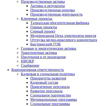
Производственные активы
Активы и результаты
Производственная цепочка
Производственная деятельность
Ключевые проекты
Талнахская обогатительная фабрика
Горные проекты
Серный проект
Модернизация Цеха электролиза никеля
Отгрузка медно-никелевого концентрата
Быстринский ГОК
Газовые и энергетические активы
Транспортные активы
Продукция и ее реализация
НИОКР
Снабжение
Корпоративная ответственность
Кадровая и социальная политика
Приоритеты развития
Кадровый состав
Привлечение персонала
Развитие персонала
Социальное партнерство
Мотивационные программы
Социальные программы