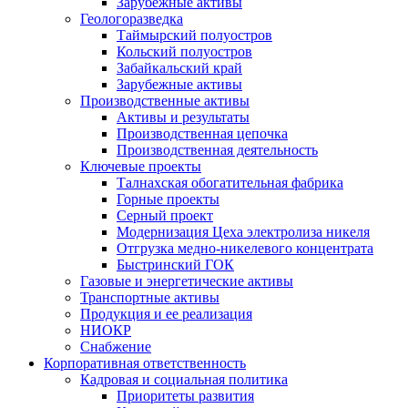
Зарубежные активы
Геологоразведка
Таймырский полуостров
Кольский полуостров
Забайкальский край
Зарубежные активы
Производственные активы
Активы и результаты
Производственная цепочка
Производственная деятельность
Ключевые проекты
Талнахская обогатительная фабрика
Горные проекты
Серный проект
Модернизация Цеха электролиза никеля
Отгрузка медно-никелевого концентрата
Быстринский ГОК
Газовые и энергетические активы
Транспортные активы
Продукция и ее реализация
НИОКР
Снабжение
Корпоративная ответственность
Кадровая и социальная политика
Приоритеты развития