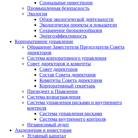
Социальные инвестиции
Промышленная безопасность
Экология
Обзор экологической деятельности
Экологически проекты и показатели
Сохранение биоразнообразия
Энергоэффективность
Корпоративное управление
Обращение Заместителя Председателя Совета
директоров
Система корпоративного управления
Совет директоров и комитеты
Совет директоров
Состав Совета директоров
Комитеты Совета директоров
Корпоративный секретарь
Президент и Правление
Система вознаграждения
Система управления рисками и внутреннего
контроля
Система управления рисками
Система внутреннего контроля
Независимый аудит
Акционерам и инвесторам
Уставный капитал