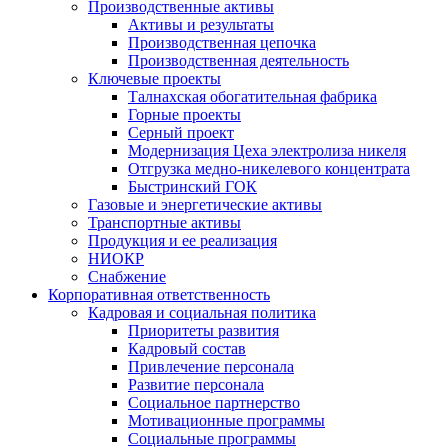
Производственные активы
Активы и результаты
Производственная цепочка
Производственная деятельность
Ключевые проекты
Талнахская обогатительная фабрика
Горные проекты
Серный проект
Модернизация Цеха электролиза никеля
Отгрузка медно-никелевого концентрата
Быстринский ГОК
Газовые и энергетические активы
Транспортные активы
Продукция и ее реализация
НИОКР
Снабжение
Корпоративная ответственность
Кадровая и социальная политика
Приоритеты развития
Кадровый состав
Привлечение персонала
Развитие персонала
Социальное партнерство
Мотивационные программы
Социальные программы