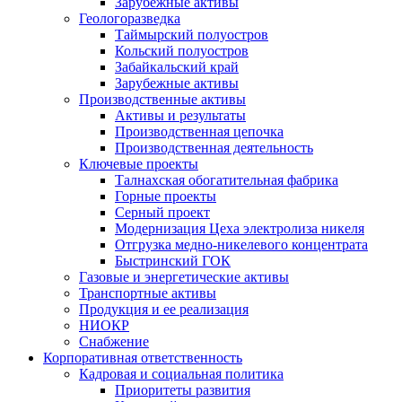
Зарубежные активы
Геологоразведка
Таймырский полуостров
Кольский полуостров
Забайкальский край
Зарубежные активы
Производственные активы
Активы и результаты
Производственная цепочка
Производственная деятельность
Ключевые проекты
Талнахская обогатительная фабрика
Горные проекты
Серный проект
Модернизация Цеха электролиза никеля
Отгрузка медно-никелевого концентрата
Быстринский ГОК
Газовые и энергетические активы
Транспортные активы
Продукция и ее реализация
НИОКР
Снабжение
Корпоративная ответственность
Кадровая и социальная политика
Приоритеты развития