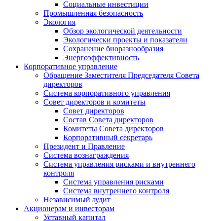
Социальные инвестиции
Промышленная безопасность
Экология
Обзор экологической деятельности
Экологически проекты и показатели
Сохранение биоразнообразия
Энергоэффективность
Корпоративное управление
Обращение Заместителя Председателя Совета
директоров
Система корпоративного управления
Совет директоров и комитеты
Совет директоров
Состав Совета директоров
Комитеты Совета директоров
Корпоративный секретарь
Президент и Правление
Система вознаграждения
Система управления рисками и внутреннего
контроля
Система управления рисками
Система внутреннего контроля
Независимый аудит
Акционерам и инвесторам
Уставный капитал