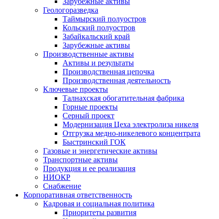
Зарубежные активы
Геологоразведка
Таймырский полуостров
Кольский полуостров
Забайкальский край
Зарубежные активы
Производственные активы
Активы и результаты
Производственная цепочка
Производственная деятельность
Ключевые проекты
Талнахская обогатительная фабрика
Горные проекты
Серный проект
Модернизация Цеха электролиза никеля
Отгрузка медно-никелевого концентрата
Быстринский ГОК
Газовые и энергетические активы
Транспортные активы
Продукция и ее реализация
НИОКР
Снабжение
Корпоративная ответственность
Кадровая и социальная политика
Приоритеты развития