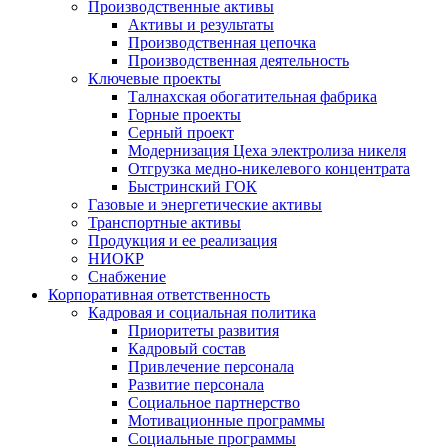
Производственные активы
Активы и результаты
Производственная цепочка
Производственная деятельность
Ключевые проекты
Талнахская обогатительная фабрика
Горные проекты
Серный проект
Модернизация Цеха электролиза никеля
Отгрузка медно-никелевого концентрата
Быстринский ГОК
Газовые и энергетические активы
Транспортные активы
Продукция и ее реализация
НИОКР
Снабжение
Корпоративная ответственность
Кадровая и социальная политика
Приоритеты развития
Кадровый состав
Привлечение персонала
Развитие персонала
Социальное партнерство
Мотивационные программы
Социальные программы