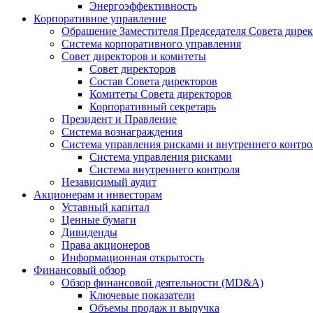
Энергоэффективность
Корпоративное управление
Обращение Заместителя Председателя Совета дире
Система корпоративного управления
Совет директоров и комитеты
Совет директоров
Состав Совета директоров
Комитеты Совета директоров
Корпоративный секретарь
Президент и Правление
Система вознаграждения
Система управления рисками и внутреннего контро
Система управления рисками
Система внутреннего контроля
Независимый аудит
Акционерам и инвесторам
Уставный капитал
Ценные бумаги
Дивиденды
Права акционеров
Информационная открытость
Финансовый обзор
Обзор финансовой деятельности (MD&A)
Ключевые показатели
Объемы продаж и выручка