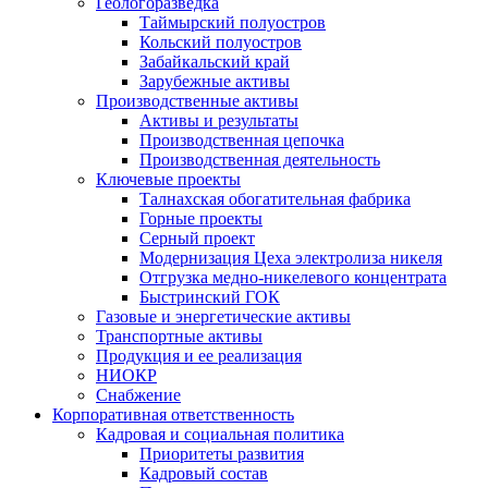
Геологоразведка
Таймырский полуостров
Кольский полуостров
Забайкальский край
Зарубежные активы
Производственные активы
Активы и результаты
Производственная цепочка
Производственная деятельность
Ключевые проекты
Талнахская обогатительная фабрика
Горные проекты
Серный проект
Модернизация Цеха электролиза никеля
Отгрузка медно-никелевого концентрата
Быстринский ГОК
Газовые и энергетические активы
Транспортные активы
Продукция и ее реализация
НИОКР
Снабжение
Корпоративная ответственность
Кадровая и социальная политика
Приоритеты развития
Кадровый состав