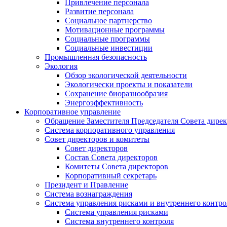
Привлечение персонала
Развитие персонала
Социальное партнерство
Мотивационные программы
Социальные программы
Социальные инвестиции
Промышленная безопасность
Экология
Обзор экологической деятельности
Экологически проекты и показатели
Сохранение биоразнообразия
Энергоэффективность
Корпоративное управление
Обращение Заместителя Председателя Совета дире
Система корпоративного управления
Совет директоров и комитеты
Совет директоров
Состав Совета директоров
Комитеты Совета директоров
Корпоративный секретарь
Президент и Правление
Система вознаграждения
Система управления рисками и внутреннего контро
Система управления рисками
Система внутреннего контроля