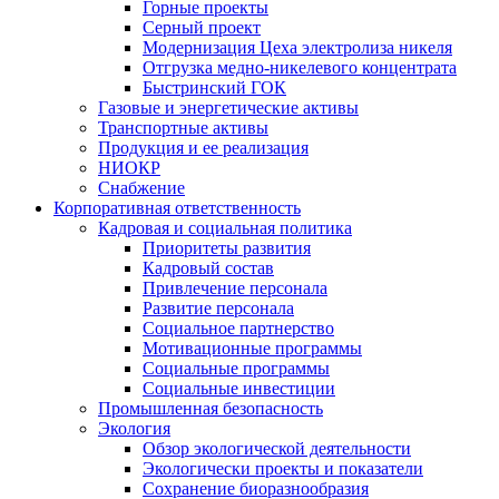
Горные проекты
Серный проект
Модернизация Цеха электролиза никеля
Отгрузка медно-никелевого концентрата
Быстринский ГОК
Газовые и энергетические активы
Транспортные активы
Продукция и ее реализация
НИОКР
Снабжение
Корпоративная ответственность
Кадровая и социальная политика
Приоритеты развития
Кадровый состав
Привлечение персонала
Развитие персонала
Социальное партнерство
Мотивационные программы
Социальные программы
Социальные инвестиции
Промышленная безопасность
Экология
Обзор экологической деятельности
Экологически проекты и показатели
Сохранение биоразнообразия