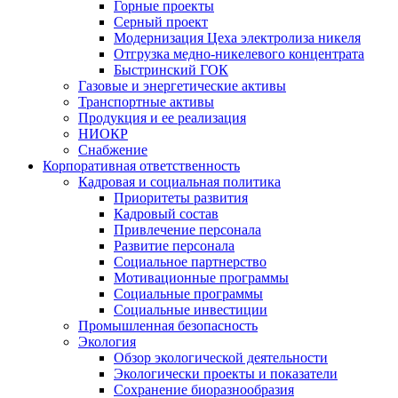
Горные проекты
Серный проект
Модернизация Цеха электролиза никеля
Отгрузка медно-никелевого концентрата
Быстринский ГОК
Газовые и энергетические активы
Транспортные активы
Продукция и ее реализация
НИОКР
Снабжение
Корпоративная ответственность
Кадровая и социальная политика
Приоритеты развития
Кадровый состав
Привлечение персонала
Развитие персонала
Социальное партнерство
Мотивационные программы
Социальные программы
Социальные инвестиции
Промышленная безопасность
Экология
Обзор экологической деятельности
Экологически проекты и показатели
Сохранение биоразнообразия