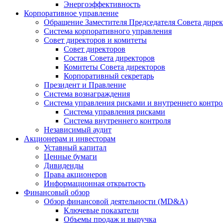
Энергоэффективность
Корпоративное управление
Обращение Заместителя Председателя Совета дире
Система корпоративного управления
Совет директоров и комитеты
Совет директоров
Состав Совета директоров
Комитеты Совета директоров
Корпоративный секретарь
Президент и Правление
Система вознаграждения
Система управления рисками и внутреннего контро
Система управления рисками
Система внутреннего контроля
Независимый аудит
Акционерам и инвесторам
Уставный капитал
Ценные бумаги
Дивиденды
Права акционеров
Информационная открытость
Финансовый обзор
Обзор финансовой деятельности (MD&A)
Ключевые показатели
Объемы продаж и выручка