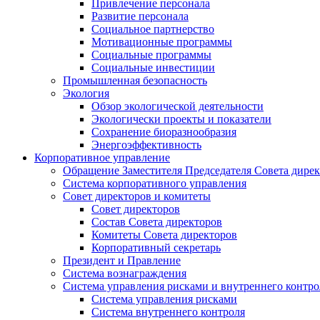
Привлечение персонала
Развитие персонала
Социальное партнерство
Мотивационные программы
Социальные программы
Социальные инвестиции
Промышленная безопасность
Экология
Обзор экологической деятельности
Экологически проекты и показатели
Сохранение биоразнообразия
Энергоэффективность
Корпоративное управление
Обращение Заместителя Председателя Совета дире
Система корпоративного управления
Совет директоров и комитеты
Совет директоров
Состав Совета директоров
Комитеты Совета директоров
Корпоративный секретарь
Президент и Правление
Система вознаграждения
Система управления рисками и внутреннего контро
Система управления рисками
Система внутреннего контроля