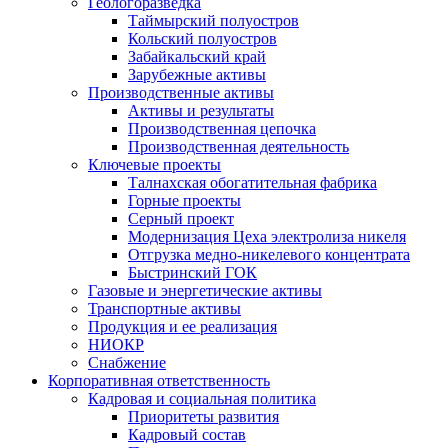
Геологоразведка
Таймырский полуостров
Кольский полуостров
Забайкальский край
Зарубежные активы
Производственные активы
Активы и результаты
Производственная цепочка
Производственная деятельность
Ключевые проекты
Талнахская обогатительная фабрика
Горные проекты
Серный проект
Модернизация Цеха электролиза никеля
Отгрузка медно-никелевого концентрата
Быстринский ГОК
Газовые и энергетические активы
Транспортные активы
Продукция и ее реализация
НИОКР
Снабжение
Корпоративная ответственность
Кадровая и социальная политика
Приоритеты развития
Кадровый состав