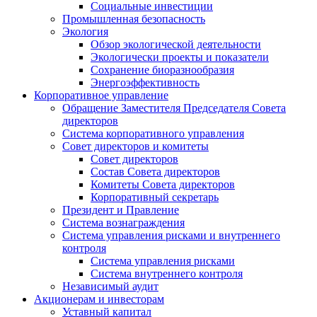
Социальные инвестиции
Промышленная безопасность
Экология
Обзор экологической деятельности
Экологически проекты и показатели
Сохранение биоразнообразия
Энергоэффективность
Корпоративное управление
Обращение Заместителя Председателя Совета
директоров
Система корпоративного управления
Совет директоров и комитеты
Совет директоров
Состав Совета директоров
Комитеты Совета директоров
Корпоративный секретарь
Президент и Правление
Система вознаграждения
Система управления рисками и внутреннего
контроля
Система управления рисками
Система внутреннего контроля
Независимый аудит
Акционерам и инвесторам
Уставный капитал