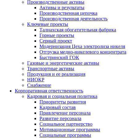
Производственные активы
Активы и результаты
Производственная цепочка
Производственная деятельность
Ключевые проекты
Талнахская обогатительная фабрика
Горные проекты
Серный проект
Модернизация Цеха электролиза никеля
Отгрузка медно-никелевого концентрата
Быстринский ГОК
Газовые и энергетические активы
Транспортные активы
Продукция и ее реализация
НИОКР
Снабжение
Корпоративная ответственность
Кадровая и социальная политика
Приоритеты развития
Кадровый состав
Привлечение персонала
Развитие персонала
Социальное партнерство
Мотивационные программы
Социальные программы