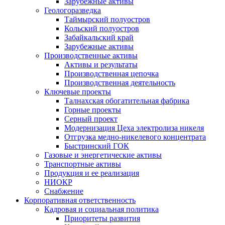
Зарубежные активы
Геологоразведка
Таймырский полуостров
Кольский полуостров
Забайкальский край
Зарубежные активы
Производственные активы
Активы и результаты
Производственная цепочка
Производственная деятельность
Ключевые проекты
Талнахская обогатительная фабрика
Горные проекты
Серный проект
Модернизация Цеха электролиза никеля
Отгрузка медно-никелевого концентрата
Быстринский ГОК
Газовые и энергетические активы
Транспортные активы
Продукция и ее реализация
НИОКР
Снабжение
Корпоративная ответственность
Кадровая и социальная политика
Приоритеты развития