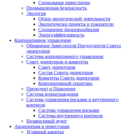
Социальные инвестиции
Промышленная безопасность
Экология
Обзор экологической деятельности
Экологически проекты и показатели
Сохранение биоразнообразия
Энергоэффективность
Корпоративное управление
Обращение Заместителя Председателя Совета
директоров
Система корпоративного управления
Совет директоров и комитеты
Совет директоров
Состав Совета директоров
Комитеты Совета директоров
Корпоративный секретарь
Президент и Правление
Система вознаграждения
Система управления рисками и внутреннего
контроля
Система управления рисками
Система внутреннего контроля
Независимый аудит
Акционерам и инвесторам
Уставный капитал