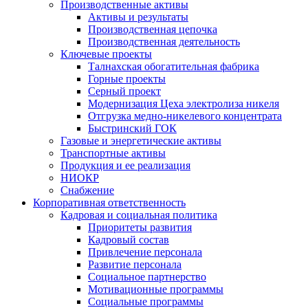
Производственные активы
Активы и результаты
Производственная цепочка
Производственная деятельность
Ключевые проекты
Талнахская обогатительная фабрика
Горные проекты
Серный проект
Модернизация Цеха электролиза никеля
Отгрузка медно-никелевого концентрата
Быстринский ГОК
Газовые и энергетические активы
Транспортные активы
Продукция и ее реализация
НИОКР
Снабжение
Корпоративная ответственность
Кадровая и социальная политика
Приоритеты развития
Кадровый состав
Привлечение персонала
Развитие персонала
Социальное партнерство
Мотивационные программы
Социальные программы