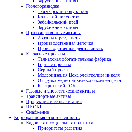
Зарубежные активы
Геологоразведка
Таймырский полуостров
Кольский полуостров
Забайкальский край
Зарубежные активы
Производственные активы
Активы и результаты
Производственная цепочка
Производственная деятельность
Ключевые проекты
Талнахская обогатительная фабрика
Горные проекты
Серный проект
Модернизация Цеха электролиза никеля
Отгрузка медно-никелевого концентрата
Быстринский ГОК
Газовые и энергетические активы
Транспортные активы
Продукция и ее реализация
НИОКР
Снабжение
Корпоративная ответственность
Кадровая и социальная политика
Приоритеты развития