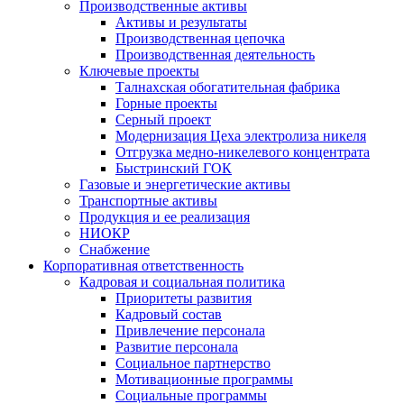
Производственные активы
Активы и результаты
Производственная цепочка
Производственная деятельность
Ключевые проекты
Талнахская обогатительная фабрика
Горные проекты
Серный проект
Модернизация Цеха электролиза никеля
Отгрузка медно-никелевого концентрата
Быстринский ГОК
Газовые и энергетические активы
Транспортные активы
Продукция и ее реализация
НИОКР
Снабжение
Корпоративная ответственность
Кадровая и социальная политика
Приоритеты развития
Кадровый состав
Привлечение персонала
Развитие персонала
Социальное партнерство
Мотивационные программы
Социальные программы