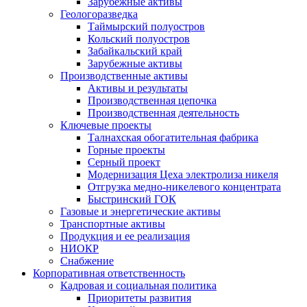
Зарубежные активы
Геологоразведка
Таймырский полуостров
Кольский полуостров
Забайкальский край
Зарубежные активы
Производственные активы
Активы и результаты
Производственная цепочка
Производственная деятельность
Ключевые проекты
Талнахская обогатительная фабрика
Горные проекты
Серный проект
Модернизация Цеха электролиза никеля
Отгрузка медно-никелевого концентрата
Быстринский ГОК
Газовые и энергетические активы
Транспортные активы
Продукция и ее реализация
НИОКР
Снабжение
Корпоративная ответственность
Кадровая и социальная политика
Приоритеты развития