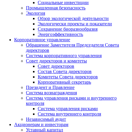
Социальные инвестиции
Промышленная безопасность
Экология
Обзор экологической деятельности
Экологически проекты и показатели
Сохранение биоразнообразия
Энергоэффективность
Корпоративное управление
Обращение Заместителя Председателя Совета
директоров
Система корпоративного управления
Совет директоров и комитеты
Совет директоров
Состав Совета директоров
Комитеты Совета директоров
Корпоративный секретарь
Президент и Правление
Система вознаграждения
Система управления рисками и внутреннего
контроля
Система управления рисками
Система внутреннего контроля
Независимый аудит
Акционерам и инвесторам
Уставный капитал