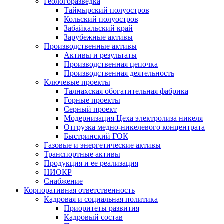
Геологоразведка
Таймырский полуостров
Кольский полуостров
Забайкальский край
Зарубежные активы
Производственные активы
Активы и результаты
Производственная цепочка
Производственная деятельность
Ключевые проекты
Талнахская обогатительная фабрика
Горные проекты
Серный проект
Модернизация Цеха электролиза никеля
Отгрузка медно-никелевого концентрата
Быстринский ГОК
Газовые и энергетические активы
Транспортные активы
Продукция и ее реализация
НИОКР
Снабжение
Корпоративная ответственность
Кадровая и социальная политика
Приоритеты развития
Кадровый состав