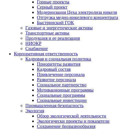
Горные проекты
Серный проект
Модернизация Цеха электролиза никеля
Отгрузка медно-никелевого концентрата
Быстринский ГОК
Газовые и энергетические активы
Транспортные активы
Продукция и ее реализация
НИОКР
Снабжение
Корпоративная ответственность
Кадровая и социальная политика
Приоритеты развития
Кадровый состав
Привлечение персонала
Развитие персонала
Социальное партнерство
Мотивационные программы
Социальные программы
Социальные инвестиции
Промышленная безопасность
Экология
Обзор экологической деятельности
Экологически проекты и показатели
Сохранение биоразнообразия