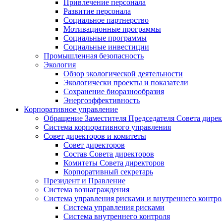
Привлечение персонала
Развитие персонала
Социальное партнерство
Мотивационные программы
Социальные программы
Социальные инвестиции
Промышленная безопасность
Экология
Обзор экологической деятельности
Экологически проекты и показатели
Сохранение биоразнообразия
Энергоэффективность
Корпоративное управление
Обращение Заместителя Председателя Совета дире
Система корпоративного управления
Совет директоров и комитеты
Совет директоров
Состав Совета директоров
Комитеты Совета директоров
Корпоративный секретарь
Президент и Правление
Система вознаграждения
Система управления рисками и внутреннего контро
Система управления рисками
Система внутреннего контроля