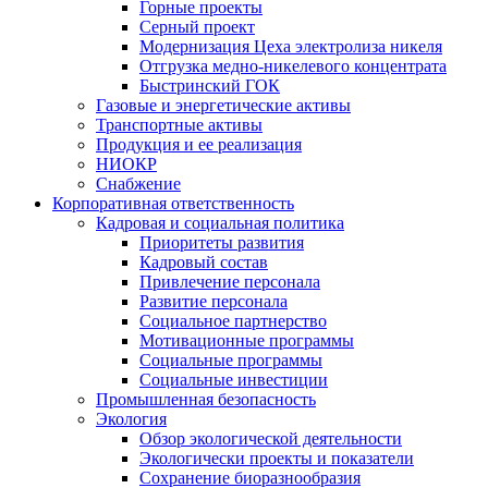
Горные проекты
Серный проект
Модернизация Цеха электролиза никеля
Отгрузка медно-никелевого концентрата
Быстринский ГОК
Газовые и энергетические активы
Транспортные активы
Продукция и ее реализация
НИОКР
Снабжение
Корпоративная ответственность
Кадровая и социальная политика
Приоритеты развития
Кадровый состав
Привлечение персонала
Развитие персонала
Социальное партнерство
Мотивационные программы
Социальные программы
Социальные инвестиции
Промышленная безопасность
Экология
Обзор экологической деятельности
Экологически проекты и показатели
Сохранение биоразнообразия