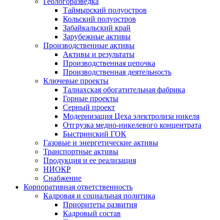
Геологоразведка
Таймырский полуостров
Кольский полуостров
Забайкальский край
Зарубежные активы
Производственные активы
Активы и результаты
Производственная цепочка
Производственная деятельность
Ключевые проекты
Талнахская обогатительная фабрика
Горные проекты
Серный проект
Модернизация Цеха электролиза никеля
Отгрузка медно-никелевого концентрата
Быстринский ГОК
Газовые и энергетические активы
Транспортные активы
Продукция и ее реализация
НИОКР
Снабжение
Корпоративная ответственность
Кадровая и социальная политика
Приоритеты развития
Кадровый состав