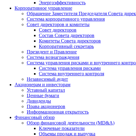
Энергоэффективность
Корпоративное управление
Обращение Заместителя Председателя Совета дире
Система корпоративного управления
Совет директоров и комитеты
Совет директоров
Состав Совета директоров
Комитеты Совета директоров
Корпоративный секретарь
Президент и Правление
Система вознаграждения
Система управления рисками и внутреннего контро
Система управления рисками
Система внутреннего контроля
Независимый аудит
Акционерам и инвесторам
Уставный капитал
Ценные бумаги
Дивиденды
Права акционеров
Информационная открытость
Финансовый обзор
Обзор финансовой деятельности (MD&A)
Ключевые показатели
Объемы продаж и выручка