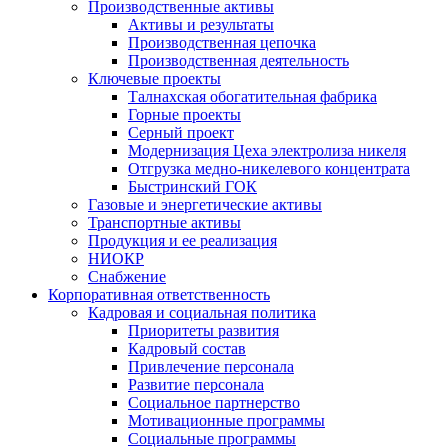
Производственные активы
Активы и результаты
Производственная цепочка
Производственная деятельность
Ключевые проекты
Талнахская обогатительная фабрика
Горные проекты
Серный проект
Модернизация Цеха электролиза никеля
Отгрузка медно-никелевого концентрата
Быстринский ГОК
Газовые и энергетические активы
Транспортные активы
Продукция и ее реализация
НИОКР
Снабжение
Корпоративная ответственность
Кадровая и социальная политика
Приоритеты развития
Кадровый состав
Привлечение персонала
Развитие персонала
Социальное партнерство
Мотивационные программы
Социальные программы