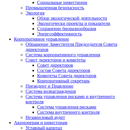
Социальные инвестиции
Промышленная безопасность
Экология
Обзор экологической деятельности
Экологически проекты и показатели
Сохранение биоразнообразия
Энергоэффективность
Корпоративное управление
Обращение Заместителя Председателя Совета
директоров
Система корпоративного управления
Совет директоров и комитеты
Совет директоров
Состав Совета директоров
Комитеты Совета директоров
Корпоративный секретарь
Президент и Правление
Система вознаграждения
Система управления рисками и внутреннего
контроля
Система управления рисками
Система внутреннего контроля
Независимый аудит
Акционерам и инвесторам
Уставный капитал