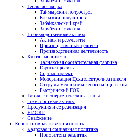
Зарубежные активы
Геологоразведка
Таймырский полуостров
Кольский полуостров
Забайкальский край
Зарубежные активы
Производственные активы
Активы и результаты
Производственная цепочка
Производственная деятельность
Ключевые проекты
Талнахская обогатительная фабрика
Горные проекты
Серный проект
Модернизация Цеха электролиза никеля
Отгрузка медно-никелевого концентрата
Быстринский ГОК
Газовые и энергетические активы
Транспортные активы
Продукция и ее реализация
НИОКР
Снабжение
Корпоративная ответственность
Кадровая и социальная политика
Приоритеты развития