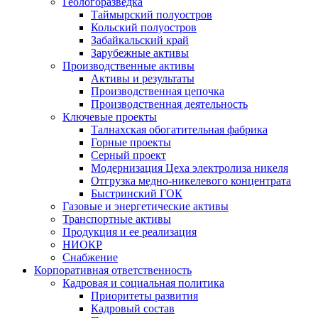
Геологоразведка
Таймырский полуостров
Кольский полуостров
Забайкальский край
Зарубежные активы
Производственные активы
Активы и результаты
Производственная цепочка
Производственная деятельность
Ключевые проекты
Талнахская обогатительная фабрика
Горные проекты
Серный проект
Модернизация Цеха электролиза никеля
Отгрузка медно-никелевого концентрата
Быстринский ГОК
Газовые и энергетические активы
Транспортные активы
Продукция и ее реализация
НИОКР
Снабжение
Корпоративная ответственность
Кадровая и социальная политика
Приоритеты развития
Кадровый состав