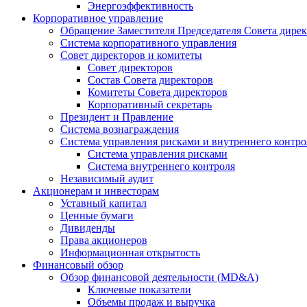
Энергоэффективность
Корпоративное управление
Обращение Заместителя Председателя Совета дире
Система корпоративного управления
Совет директоров и комитеты
Совет директоров
Состав Совета директоров
Комитеты Совета директоров
Корпоративный секретарь
Президент и Правление
Система вознаграждения
Система управления рисками и внутреннего контро
Система управления рисками
Система внутреннего контроля
Независимый аудит
Акционерам и инвесторам
Уставный капитал
Ценные бумаги
Дивиденды
Права акционеров
Информационная открытость
Финансовый обзор
Обзор финансовой деятельности (MD&A)
Ключевые показатели
Объемы продаж и выручка