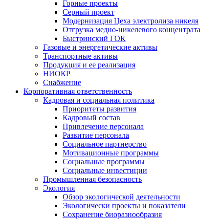
Горные проекты
Серный проект
Модернизация Цеха электролиза никеля
Отгрузка медно-никелевого концентрата
Быстринский ГОК
Газовые и энергетические активы
Транспортные активы
Продукция и ее реализация
НИОКР
Снабжение
Корпоративная ответственность
Кадровая и социальная политика
Приоритеты развития
Кадровый состав
Привлечение персонала
Развитие персонала
Социальное партнерство
Мотивационные программы
Социальные программы
Социальные инвестиции
Промышленная безопасность
Экология
Обзор экологической деятельности
Экологически проекты и показатели
Сохранение биоразнообразия