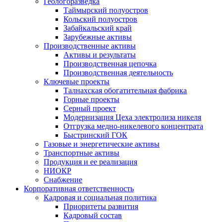
Геологоразведка
Таймырский полуостров
Кольский полуостров
Забайкальский край
Зарубежные активы
Производственные активы
Активы и результаты
Производственная цепочка
Производственная деятельность
Ключевые проекты
Талнахская обогатительная фабрика
Горные проекты
Серный проект
Модернизация Цеха электролиза никеля
Отгрузка медно-никелевого концентрата
Быстринский ГОК
Газовые и энергетические активы
Транспортные активы
Продукция и ее реализация
НИОКР
Снабжение
Корпоративная ответственность
Кадровая и социальная политика
Приоритеты развития
Кадровый состав