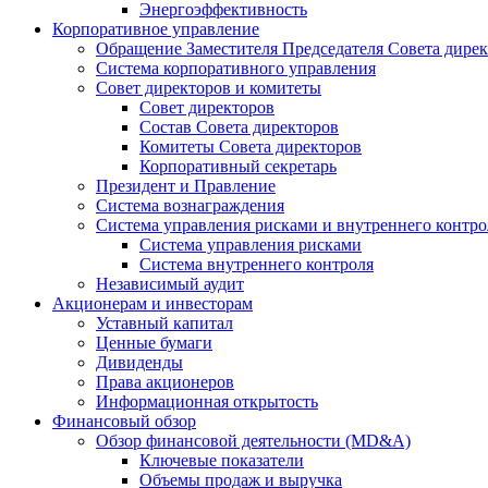
Энергоэффективность
Корпоративное управление
Обращение Заместителя Председателя Совета дире
Система корпоративного управления
Совет директоров и комитеты
Совет директоров
Состав Совета директоров
Комитеты Совета директоров
Корпоративный секретарь
Президент и Правление
Система вознаграждения
Система управления рисками и внутреннего контро
Система управления рисками
Система внутреннего контроля
Независимый аудит
Акционерам и инвесторам
Уставный капитал
Ценные бумаги
Дивиденды
Права акционеров
Информационная открытость
Финансовый обзор
Обзор финансовой деятельности (MD&A)
Ключевые показатели
Объемы продаж и выручка