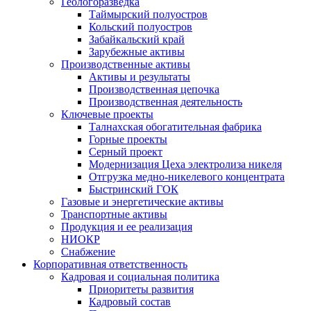
Геологоразведка
Таймырский полуостров
Кольский полуостров
Забайкальский край
Зарубежные активы
Производственные активы
Активы и результаты
Производственная цепочка
Производственная деятельность
Ключевые проекты
Талнахская обогатительная фабрика
Горные проекты
Серный проект
Модернизация Цеха электролиза никеля
Отгрузка медно-никелевого концентрата
Быстринский ГОК
Газовые и энергетические активы
Транспортные активы
Продукция и ее реализация
НИОКР
Снабжение
Корпоративная ответственность
Кадровая и социальная политика
Приоритеты развития
Кадровый состав