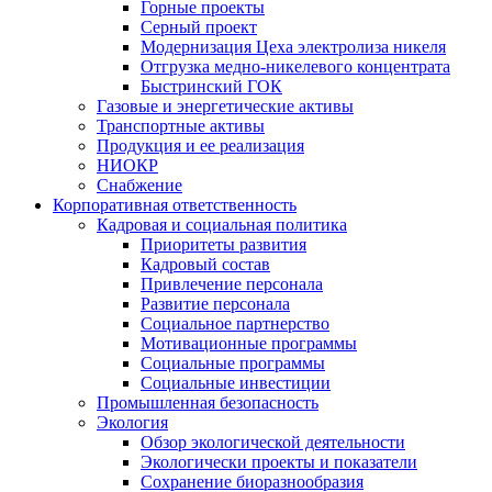
Горные проекты
Серный проект
Модернизация Цеха электролиза никеля
Отгрузка медно-никелевого концентрата
Быстринский ГОК
Газовые и энергетические активы
Транспортные активы
Продукция и ее реализация
НИОКР
Снабжение
Корпоративная ответственность
Кадровая и социальная политика
Приоритеты развития
Кадровый состав
Привлечение персонала
Развитие персонала
Социальное партнерство
Мотивационные программы
Социальные программы
Социальные инвестиции
Промышленная безопасность
Экология
Обзор экологической деятельности
Экологически проекты и показатели
Сохранение биоразнообразия