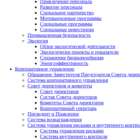
Привлечение персонала
Развитие персонала
Социальное партнерство
Мотивационные программы
Социальные программы
Социальные инвестиции
Промышленная безопасность
Экология
Обзор экологической деятельности
Экологически проекты и показатели
Сохранение биоразнообразия
Энергоэффективность
Корпоративное управление
Обращение Заместителя Председателя Совета дире
Система корпоративного управления
Совет директоров и комитеты
Совет директоров
Состав Совета директоров
Комитеты Совета директоров
Корпоративный секретарь
Президент и Правление
Система вознаграждения
Система управления рисками и внутреннего контро
Система управления рисками
Система внутреннего контроля