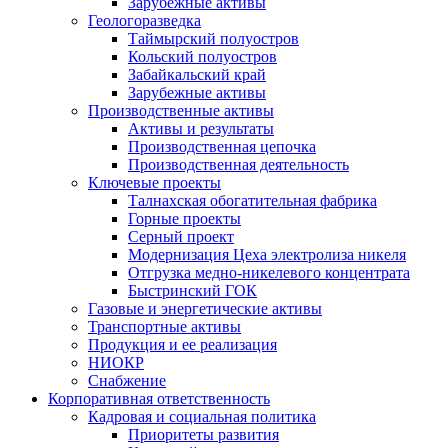
Зарубежные активы
Геологоразведка
Таймырский полуостров
Кольский полуостров
Забайкальский край
Зарубежные активы
Производственные активы
Активы и результаты
Производственная цепочка
Производственная деятельность
Ключевые проекты
Талнахская обогатительная фабрика
Горные проекты
Серный проект
Модернизация Цеха электролиза никеля
Отгрузка медно-никелевого концентрата
Быстринский ГОК
Газовые и энергетические активы
Транспортные активы
Продукция и ее реализация
НИОКР
Снабжение
Корпоративная ответственность
Кадровая и социальная политика
Приоритеты развития