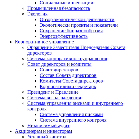
Социальные инвестиции
Промышленная безопасность
Экология
Обзор экологической деятельности
Экологически проекты и показатели
Сохранение биоразнообразия
Энергоэффективность
Корпоративное управление
Обращение Заместителя Председателя Совета
директоров
Система корпоративного управления
Совет директоров и комитеты
Совет директоров
Состав Совета директоров
Комитеты Совета директоров
Корпоративный секретарь
Президент и Правление
Система вознаграждения
Система управления рисками и внутреннего
контроля
Система управления рисками
Система внутреннего контроля
Независимый аудит
Акционерам и инвесторам
Уставный капитал