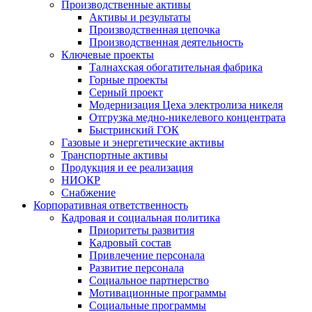
Производственные активы
Активы и результаты
Производственная цепочка
Производственная деятельность
Ключевые проекты
Талнахская обогатительная фабрика
Горные проекты
Серный проект
Модернизация Цеха электролиза никеля
Отгрузка медно-никелевого концентрата
Быстринский ГОК
Газовые и энергетические активы
Транспортные активы
Продукция и ее реализация
НИОКР
Снабжение
Корпоративная ответственность
Кадровая и социальная политика
Приоритеты развития
Кадровый состав
Привлечение персонала
Развитие персонала
Социальное партнерство
Мотивационные программы
Социальные программы