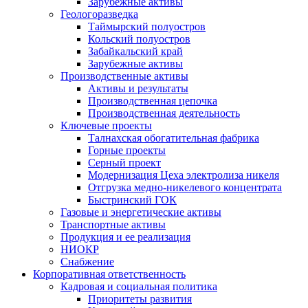
Зарубежные активы
Геологоразведка
Таймырский полуостров
Кольский полуостров
Забайкальский край
Зарубежные активы
Производственные активы
Активы и результаты
Производственная цепочка
Производственная деятельность
Ключевые проекты
Талнахская обогатительная фабрика
Горные проекты
Серный проект
Модернизация Цеха электролиза никеля
Отгрузка медно-никелевого концентрата
Быстринский ГОК
Газовые и энергетические активы
Транспортные активы
Продукция и ее реализация
НИОКР
Снабжение
Корпоративная ответственность
Кадровая и социальная политика
Приоритеты развития