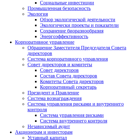
Социальные инвестиции
Промышленная безопасность
Экология
Обзор экологической деятельности
Экологически проекты и показатели
Сохранение биоразнообразия
Энергоэффективность
Корпоративное управление
Обращение Заместителя Председателя Совета
директоров
Система корпоративного управления
Совет директоров и комитеты
Совет директоров
Состав Совета директоров
Комитеты Совета директоров
Корпоративный секретарь
Президент и Правление
Система вознаграждения
Система управления рисками и внутреннего
контроля
Система управления рисками
Система внутреннего контроля
Независимый аудит
Акционерам и инвесторам
Уставный капитал