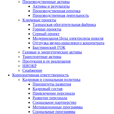
Производственные активы
Активы и результаты
Производственная цепочка
Производственная деятельность
Ключевые проекты
Талнахская обогатительная фабрика
Горные проекты
Серный проект
Модернизация Цеха электролиза никеля
Отгрузка медно-никелевого концентрата
Быстринский ГОК
Газовые и энергетические активы
Транспортные активы
Продукция и ее реализация
НИОКР
Снабжение
Корпоративная ответственность
Кадровая и социальная политика
Приоритеты развития
Кадровый состав
Привлечение персонала
Развитие персонала
Социальное партнерство
Мотивационные программы
Социальные программы