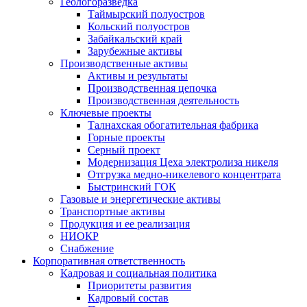
Геологоразведка
Таймырский полуостров
Кольский полуостров
Забайкальский край
Зарубежные активы
Производственные активы
Активы и результаты
Производственная цепочка
Производственная деятельность
Ключевые проекты
Талнахская обогатительная фабрика
Горные проекты
Серный проект
Модернизация Цеха электролиза никеля
Отгрузка медно-никелевого концентрата
Быстринский ГОК
Газовые и энергетические активы
Транспортные активы
Продукция и ее реализация
НИОКР
Снабжение
Корпоративная ответственность
Кадровая и социальная политика
Приоритеты развития
Кадровый состав