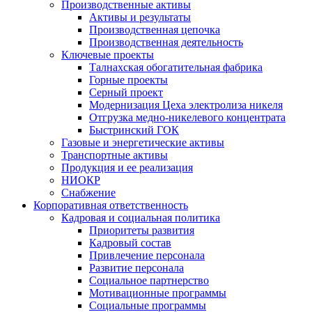
Производственные активы
Активы и результаты
Производственная цепочка
Производственная деятельность
Ключевые проекты
Талнахская обогатительная фабрика
Горные проекты
Серный проект
Модернизация Цеха электролиза никеля
Отгрузка медно-никелевого концентрата
Быстринский ГОК
Газовые и энергетические активы
Транспортные активы
Продукция и ее реализация
НИОКР
Снабжение
Корпоративная ответственность
Кадровая и социальная политика
Приоритеты развития
Кадровый состав
Привлечение персонала
Развитие персонала
Социальное партнерство
Мотивационные программы
Социальные программы