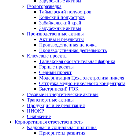
Зарубежные активы
Геологоразведка
Таймырский полуостров
Кольский полуостров
Забайкальский край
Зарубежные активы
Производственные активы
Активы и результаты
Производственная цепочка
Производственная деятельность
Ключевые проекты
Талнахская обогатительная фабрика
Горные проекты
Серный проект
Модернизация Цеха электролиза никеля
Отгрузка медно-никелевого концентрата
Быстринский ГОК
Газовые и энергетические активы
Транспортные активы
Продукция и ее реализация
НИОКР
Снабжение
Корпоративная ответственность
Кадровая и социальная политика
Приоритеты развития