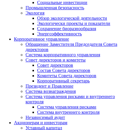
Социальные инвестиции
Промышленная безопасность
Экология
Обзор экологической деятельности
Экологически проекты и показатели
Сохранение биоразнообразия
Энергоэффективность
Корпоративное управление
Обращение Заместителя Председателя Совета
директоров
Система корпоративного управления
Совет директоров и комитеты
Совет директоров
Состав Совета директоров
Комитеты Совета директоров
Корпоративный секретарь
Президент и Правление
Система вознаграждения
Система управления рисками и внутреннего
контроля
Система управления рисками
Система внутреннего контроля
Независимый аудит
Акционерам и инвесторам
Уставный капитал