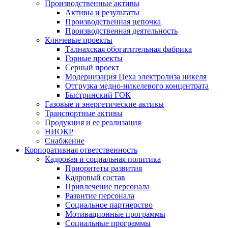
Производственные активы
Активы и результаты
Производственная цепочка
Производственная деятельность
Ключевые проекты
Талнахская обогатительная фабрика
Горные проекты
Серный проект
Модернизация Цеха электролиза никеля
Отгрузка медно-никелевого концентрата
Быстринский ГОК
Газовые и энергетические активы
Транспортные активы
Продукция и ее реализация
НИОКР
Снабжение
Корпоративная ответственность
Кадровая и социальная политика
Приоритеты развития
Кадровый состав
Привлечение персонала
Развитие персонала
Социальное партнерство
Мотивационные программы
Социальные программы