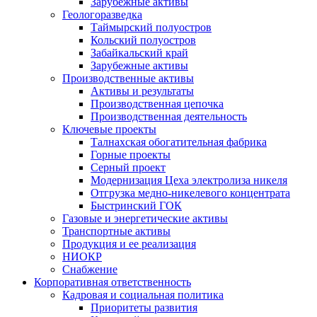
Зарубежные активы
Геологоразведка
Таймырский полуостров
Кольский полуостров
Забайкальский край
Зарубежные активы
Производственные активы
Активы и результаты
Производственная цепочка
Производственная деятельность
Ключевые проекты
Талнахская обогатительная фабрика
Горные проекты
Серный проект
Модернизация Цеха электролиза никеля
Отгрузка медно-никелевого концентрата
Быстринский ГОК
Газовые и энергетические активы
Транспортные активы
Продукция и ее реализация
НИОКР
Снабжение
Корпоративная ответственность
Кадровая и социальная политика
Приоритеты развития