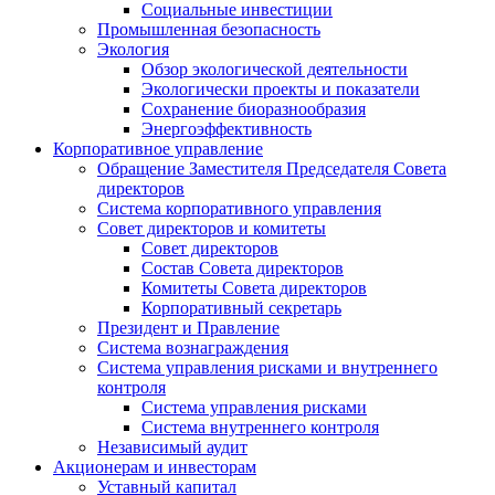
Социальные инвестиции
Промышленная безопасность
Экология
Обзор экологической деятельности
Экологически проекты и показатели
Сохранение биоразнообразия
Энергоэффективность
Корпоративное управление
Обращение Заместителя Председателя Совета
директоров
Система корпоративного управления
Совет директоров и комитеты
Совет директоров
Состав Совета директоров
Комитеты Совета директоров
Корпоративный секретарь
Президент и Правление
Система вознаграждения
Система управления рисками и внутреннего
контроля
Система управления рисками
Система внутреннего контроля
Независимый аудит
Акционерам и инвесторам
Уставный капитал