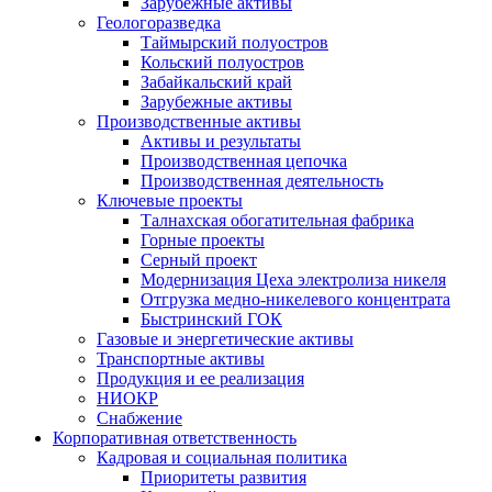
Зарубежные активы
Геологоразведка
Таймырский полуостров
Кольский полуостров
Забайкальский край
Зарубежные активы
Производственные активы
Активы и результаты
Производственная цепочка
Производственная деятельность
Ключевые проекты
Талнахская обогатительная фабрика
Горные проекты
Серный проект
Модернизация Цеха электролиза никеля
Отгрузка медно-никелевого концентрата
Быстринский ГОК
Газовые и энергетические активы
Транспортные активы
Продукция и ее реализация
НИОКР
Снабжение
Корпоративная ответственность
Кадровая и социальная политика
Приоритеты развития