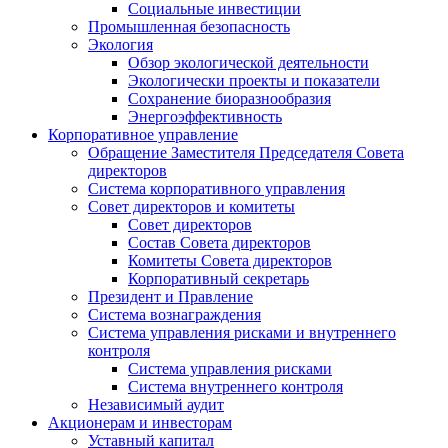
Социальные инвестиции
Промышленная безопасность
Экология
Обзор экологической деятельности
Экологически проекты и показатели
Сохранение биоразнообразия
Энергоэффективность
Корпоративное управление
Обращение Заместителя Председателя Совета
директоров
Система корпоративного управления
Совет директоров и комитеты
Совет директоров
Состав Совета директоров
Комитеты Совета директоров
Корпоративный секретарь
Президент и Правление
Система вознаграждения
Система управления рисками и внутреннего
контроля
Система управления рисками
Система внутреннего контроля
Независимый аудит
Акционерам и инвесторам
Уставный капитал