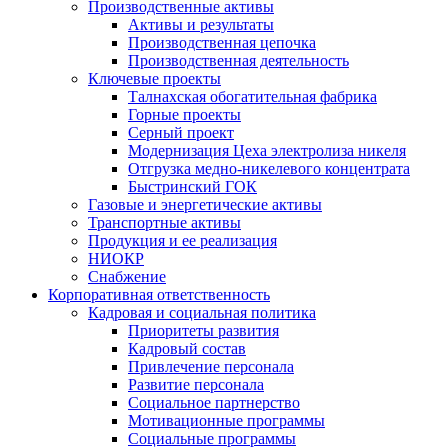
Производственные активы
Активы и результаты
Производственная цепочка
Производственная деятельность
Ключевые проекты
Талнахская обогатительная фабрика
Горные проекты
Серный проект
Модернизация Цеха электролиза никеля
Отгрузка медно-никелевого концентрата
Быстринский ГОК
Газовые и энергетические активы
Транспортные активы
Продукция и ее реализация
НИОКР
Снабжение
Корпоративная ответственность
Кадровая и социальная политика
Приоритеты развития
Кадровый состав
Привлечение персонала
Развитие персонала
Социальное партнерство
Мотивационные программы
Социальные программы