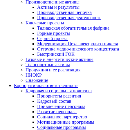
Производственные активы
Активы и результаты
Производственная цепочка
Производственная деятельность
Ключевые проекты
Талнахская обогатительная фабрика
Горные проекты
Серный проект
Модернизация Цеха электролиза никеля
Отгрузка медно-никелевого концентрата
Быстринский ГОК
Газовые и энергетические активы
Транспортные активы
Продукция и ее реализация
НИОКР
Снабжение
Корпоративная ответственность
Кадровая и социальная политика
Приоритеты развития
Кадровый состав
Привлечение персонала
Развитие персонала
Социальное партнерство
Мотивационные программы
Социальные программы