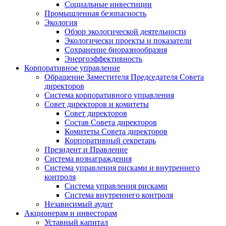
Социальные инвестиции
Промышленная безопасность
Экология
Обзор экологической деятельности
Экологически проекты и показатели
Сохранение биоразнообразия
Энергоэффективность
Корпоративное управление
Обращение Заместителя Председателя Совета
директоров
Система корпоративного управления
Совет директоров и комитеты
Совет директоров
Состав Совета директоров
Комитеты Совета директоров
Корпоративный секретарь
Президент и Правление
Система вознаграждения
Система управления рисками и внутреннего
контроля
Система управления рисками
Система внутреннего контроля
Независимый аудит
Акционерам и инвесторам
Уставный капитал