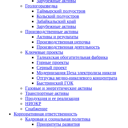
Зарубежные активы
Геологоразведка
Таймырский полуостров
Кольский полуостров
Забайкальский край
Зарубежные активы
Производственные активы
Активы и результаты
Производственная цепочка
Производственная деятельность
Ключевые проекты
Талнахская обогатительная фабрика
Горные проекты
Серный проект
Модернизация Цеха электролиза никеля
Отгрузка медно-никелевого концентрата
Быстринский ГОК
Газовые и энергетические активы
Транспортные активы
Продукция и ее реализация
НИОКР
Снабжение
Корпоративная ответственность
Кадровая и социальная политика
Приоритеты развития