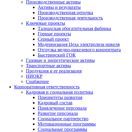
Производственные активы
Активы и результаты
Производственная цепочка
Производственная деятельность
Ключевые проекты
Талнахская обогатительная фабрика
Горные проекты
Серный проект
Модернизация Цеха электролиза никеля
Отгрузка медно-никелевого концентрата
Быстринский ГОК
Газовые и энергетические активы
Транспортные активы
Продукция и ее реализация
НИОКР
Снабжение
Корпоративная ответственность
Кадровая и социальная политика
Приоритеты развития
Кадровый состав
Привлечение персонала
Развитие персонала
Социальное партнерство
Мотивационные программы
Социальные программы