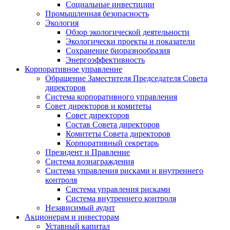
Социальные инвестиции
Промышленная безопасность
Экология
Обзор экологической деятельности
Экологически проекты и показатели
Сохранение биоразнообразия
Энергоэффективность
Корпоративное управление
Обращение Заместителя Председателя Совета
директоров
Система корпоративного управления
Совет директоров и комитеты
Совет директоров
Состав Совета директоров
Комитеты Совета директоров
Корпоративный секретарь
Президент и Правление
Система вознаграждения
Система управления рисками и внутреннего
контроля
Система управления рисками
Система внутреннего контроля
Независимый аудит
Акционерам и инвесторам
Уставный капитал