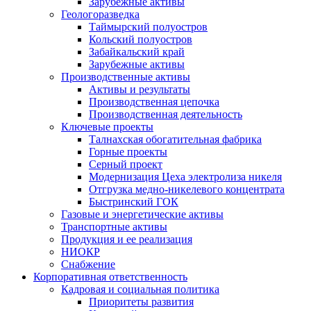
Зарубежные активы
Геологоразведка
Таймырский полуостров
Кольский полуостров
Забайкальский край
Зарубежные активы
Производственные активы
Активы и результаты
Производственная цепочка
Производственная деятельность
Ключевые проекты
Талнахская обогатительная фабрика
Горные проекты
Серный проект
Модернизация Цеха электролиза никеля
Отгрузка медно-никелевого концентрата
Быстринский ГОК
Газовые и энергетические активы
Транспортные активы
Продукция и ее реализация
НИОКР
Снабжение
Корпоративная ответственность
Кадровая и социальная политика
Приоритеты развития