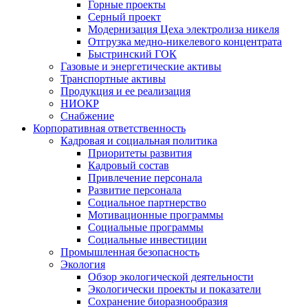
Горные проекты
Серный проект
Модернизация Цеха электролиза никеля
Отгрузка медно-никелевого концентрата
Быстринский ГОК
Газовые и энергетические активы
Транспортные активы
Продукция и ее реализация
НИОКР
Снабжение
Корпоративная ответственность
Кадровая и социальная политика
Приоритеты развития
Кадровый состав
Привлечение персонала
Развитие персонала
Социальное партнерство
Мотивационные программы
Социальные программы
Социальные инвестиции
Промышленная безопасность
Экология
Обзор экологической деятельности
Экологически проекты и показатели
Сохранение биоразнообразия