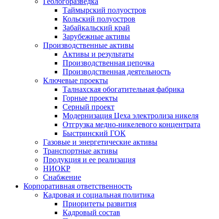
Геологоразведка
Таймырский полуостров
Кольский полуостров
Забайкальский край
Зарубежные активы
Производственные активы
Активы и результаты
Производственная цепочка
Производственная деятельность
Ключевые проекты
Талнахская обогатительная фабрика
Горные проекты
Серный проект
Модернизация Цеха электролиза никеля
Отгрузка медно-никелевого концентрата
Быстринский ГОК
Газовые и энергетические активы
Транспортные активы
Продукция и ее реализация
НИОКР
Снабжение
Корпоративная ответственность
Кадровая и социальная политика
Приоритеты развития
Кадровый состав