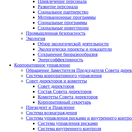
Привлечение персонала
Развитие персонала
Социальное партнерство
Мотивационные программы
Социальные программы
Социальные инвестиции
Промышленная безопасность
Экология
Обзор экологической деятельности
Экологически проекты и показатели
Сохранение биоразнообразия
Энергоэффективность
Корпоративное управление
Обращение Заместителя Председателя Совета дире
Система корпоративного управления
Совет директоров и комитеты
Совет директоров
Состав Совета директоров
Комитеты Совета директоров
Корпоративный секретарь
Президент и Правление
Система вознаграждения
Система управления рисками и внутреннего контро
Система управления рисками
Система внутреннего контроля