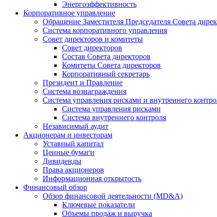
Энергоэффективность
Корпоративное управление
Обращение Заместителя Председателя Совета дире
Система корпоративного управления
Совет директоров и комитеты
Совет директоров
Состав Совета директоров
Комитеты Совета директоров
Корпоративный секретарь
Президент и Правление
Система вознаграждения
Система управления рисками и внутреннего контро
Система управления рисками
Система внутреннего контроля
Независимый аудит
Акционерам и инвесторам
Уставный капитал
Ценные бумаги
Дивиденды
Права акционеров
Информационная открытость
Финансовый обзор
Обзор финансовой деятельности (MD&A)
Ключевые показатели
Объемы продаж и выручка