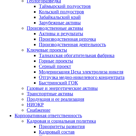
Геологоразведка
Таймырский полуостров
Кольский полуостров
Забайкальский край
Зарубежные активы
Производственные активы
Активы и результаты
Производственная цепочка
Производственная деятельность
Ключевые проекты
Талнахская обогатительная фабрика
Горные проекты
Серный проект
Модернизация Цеха электролиза никеля
Отгрузка медно-никелевого концентрата
Быстринский ГОК
Газовые и энергетические активы
Транспортные активы
Продукция и ее реализация
НИОКР
Снабжение
Корпоративная ответственность
Кадровая и социальная политика
Приоритеты развития
Кадровый состав