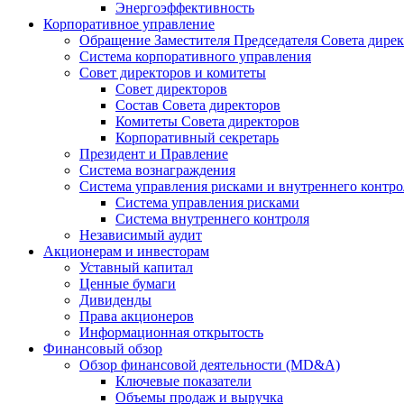
Энергоэффективность
Корпоративное управление
Обращение Заместителя Председателя Совета дире
Система корпоративного управления
Совет директоров и комитеты
Совет директоров
Состав Совета директоров
Комитеты Совета директоров
Корпоративный секретарь
Президент и Правление
Система вознаграждения
Система управления рисками и внутреннего контро
Система управления рисками
Система внутреннего контроля
Независимый аудит
Акционерам и инвесторам
Уставный капитал
Ценные бумаги
Дивиденды
Права акционеров
Информационная открытость
Финансовый обзор
Обзор финансовой деятельности (MD&A)
Ключевые показатели
Объемы продаж и выручка