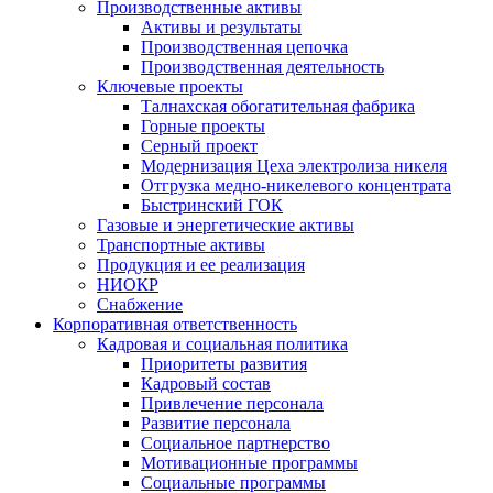
Производственные активы
Активы и результаты
Производственная цепочка
Производственная деятельность
Ключевые проекты
Талнахская обогатительная фабрика
Горные проекты
Серный проект
Модернизация Цеха электролиза никеля
Отгрузка медно-никелевого концентрата
Быстринский ГОК
Газовые и энергетические активы
Транспортные активы
Продукция и ее реализация
НИОКР
Снабжение
Корпоративная ответственность
Кадровая и социальная политика
Приоритеты развития
Кадровый состав
Привлечение персонала
Развитие персонала
Социальное партнерство
Мотивационные программы
Социальные программы