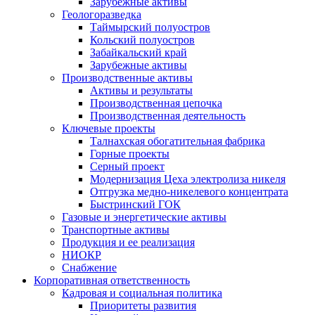
Зарубежные активы
Геологоразведка
Таймырский полуостров
Кольский полуостров
Забайкальский край
Зарубежные активы
Производственные активы
Активы и результаты
Производственная цепочка
Производственная деятельность
Ключевые проекты
Талнахская обогатительная фабрика
Горные проекты
Серный проект
Модернизация Цеха электролиза никеля
Отгрузка медно-никелевого концентрата
Быстринский ГОК
Газовые и энергетические активы
Транспортные активы
Продукция и ее реализация
НИОКР
Снабжение
Корпоративная ответственность
Кадровая и социальная политика
Приоритеты развития