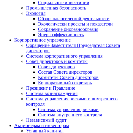
Социальные инвестиции
Промышленная безопасность
Экология
Обзор экологической деятельности
Экологически проекты и показатели
Сохранение биоразнообразия
Энергоэффективность
Корпоративное управление
Обращение Заместителя Председателя Совета
директоров
Система корпоративного управления
Совет директоров и комитеты
Совет директоров
Состав Совета директоров
Комитеты Совета директоров
Корпоративный секретарь
Президент и Правление
Система вознаграждения
Система управления рисками и внутреннего
контроля
Система управления рисками
Система внутреннего контроля
Независимый аудит
Акционерам и инвесторам
Уставный капитал