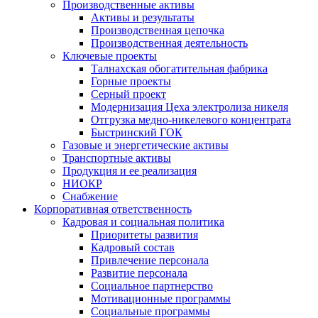
Производственные активы
Активы и результаты
Производственная цепочка
Производственная деятельность
Ключевые проекты
Талнахская обогатительная фабрика
Горные проекты
Серный проект
Модернизация Цеха электролиза никеля
Отгрузка медно-никелевого концентрата
Быстринский ГОК
Газовые и энергетические активы
Транспортные активы
Продукция и ее реализация
НИОКР
Снабжение
Корпоративная ответственность
Кадровая и социальная политика
Приоритеты развития
Кадровый состав
Привлечение персонала
Развитие персонала
Социальное партнерство
Мотивационные программы
Социальные программы