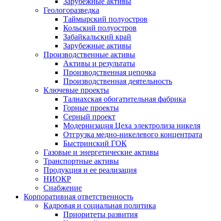
Зарубежные активы
Геологоразведка
Таймырский полуостров
Кольский полуостров
Забайкальский край
Зарубежные активы
Производственные активы
Активы и результаты
Производственная цепочка
Производственная деятельность
Ключевые проекты
Талнахская обогатительная фабрика
Горные проекты
Серный проект
Модернизация Цеха электролиза никеля
Отгрузка медно-никелевого концентрата
Быстринский ГОК
Газовые и энергетические активы
Транспортные активы
Продукция и ее реализация
НИОКР
Снабжение
Корпоративная ответственность
Кадровая и социальная политика
Приоритеты развития