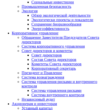
Социальные инвестиции
Промышленная безопасность
Экология
Обзор экологической деятельности
Экологически проекты и показатели
Сохранение биоразнообразия
Энергоэффективность
Корпоративное управление
Обращение Заместителя Председателя Совета
директоров
Система корпоративного управления
Совет директоров и комитеты
Совет директоров
Состав Совета директоров
Комитеты Совета директоров
Корпоративный секретарь
Президент и Правление
Система вознаграждения
Система управления рисками и внутреннего
контроля
Система управления рисками
Система внутреннего контроля
Независимый аудит
Акционерам и инвесторам
Уставный капитал