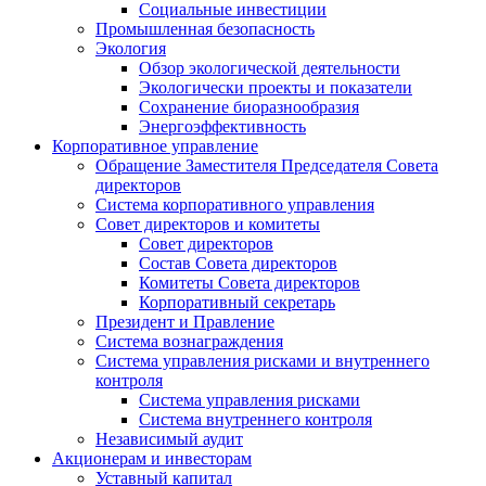
Социальные инвестиции
Промышленная безопасность
Экология
Обзор экологической деятельности
Экологически проекты и показатели
Сохранение биоразнообразия
Энергоэффективность
Корпоративное управление
Обращение Заместителя Председателя Совета
директоров
Система корпоративного управления
Совет директоров и комитеты
Совет директоров
Состав Совета директоров
Комитеты Совета директоров
Корпоративный секретарь
Президент и Правление
Система вознаграждения
Система управления рисками и внутреннего
контроля
Система управления рисками
Система внутреннего контроля
Независимый аудит
Акционерам и инвесторам
Уставный капитал