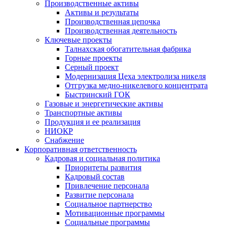
Производственные активы
Активы и результаты
Производственная цепочка
Производственная деятельность
Ключевые проекты
Талнахская обогатительная фабрика
Горные проекты
Серный проект
Модернизация Цеха электролиза никеля
Отгрузка медно-никелевого концентрата
Быстринский ГОК
Газовые и энергетические активы
Транспортные активы
Продукция и ее реализация
НИОКР
Снабжение
Корпоративная ответственность
Кадровая и социальная политика
Приоритеты развития
Кадровый состав
Привлечение персонала
Развитие персонала
Социальное партнерство
Мотивационные программы
Социальные программы