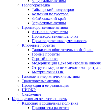
Зарубежные активы
Геологоразведка
Таймырский полуостров
Кольский полуостров
Забайкальский край
Зарубежные активы
Производственные активы
Активы и результаты
Производственная цепочка
Производственная деятельность
Ключевые проекты
Талнахская обогатительная фабрика
Горные проекты
Серный проект
Модернизация Цеха электролиза никеля
Отгрузка медно-никелевого концентрата
Быстринский ГОК
Газовые и энергетические активы
Транспортные активы
Продукция и ее реализация
НИОКР
Снабжение
Корпоративная ответственность
Кадровая и социальная политика
Приоритеты развития