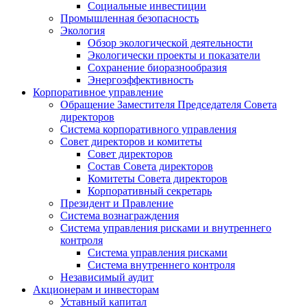
Социальные инвестиции
Промышленная безопасность
Экология
Обзор экологической деятельности
Экологически проекты и показатели
Сохранение биоразнообразия
Энергоэффективность
Корпоративное управление
Обращение Заместителя Председателя Совета
директоров
Система корпоративного управления
Совет директоров и комитеты
Совет директоров
Состав Совета директоров
Комитеты Совета директоров
Корпоративный секретарь
Президент и Правление
Система вознаграждения
Система управления рисками и внутреннего
контроля
Система управления рисками
Система внутреннего контроля
Независимый аудит
Акционерам и инвесторам
Уставный капитал