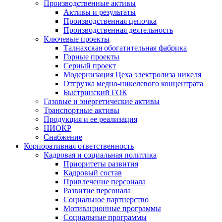
Производственные активы
Активы и результаты
Производственная цепочка
Производственная деятельность
Ключевые проекты
Талнахская обогатительная фабрика
Горные проекты
Серный проект
Модернизация Цеха электролиза никеля
Отгрузка медно-никелевого концентрата
Быстринский ГОК
Газовые и энергетические активы
Транспортные активы
Продукция и ее реализация
НИОКР
Снабжение
Корпоративная ответственность
Кадровая и социальная политика
Приоритеты развития
Кадровый состав
Привлечение персонала
Развитие персонала
Социальное партнерство
Мотивационные программы
Социальные программы