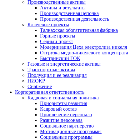
Производственные активы
Активы и результаты
Производственная цепочка
Производственная деятельность
Ключевые проекты
Талнахская обогатительная фабрика
Горные проекты
Серный проект
Модернизация Цеха электролиза никеля
Отгрузка медно-никелевого концентрата
Быстринский ГОК
Газовые и энергетические активы
Транспортные активы
Продукция и ее реализация
НИОКР
Снабжение
Корпоративная ответственность
Кадровая и социальная политика
Приоритеты развития
Кадровый состав
Привлечение персонала
Развитие персонала
Социальное партнерство
Мотивационные программы
Социальные программы