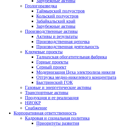
Зарубежные активы
Геологоразведка
Таймырский полуостров
Кольский полуостров
Забайкальский край
Зарубежные активы
Производственные активы
Активы и результаты
Производственная цепочка
Производственная деятельность
Ключевые проекты
Талнахская обогатительная фабрика
Горные проекты
Серный проект
Модернизация Цеха электролиза никеля
Отгрузка медно-никелевого концентрата
Быстринский ГОК
Газовые и энергетические активы
Транспортные активы
Продукция и ее реализация
НИОКР
Снабжение
Корпоративная ответственность
Кадровая и социальная политика
Приоритеты развития