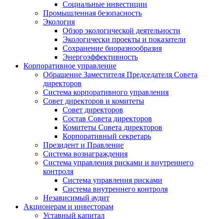
Социальные инвестиции
Промышленная безопасность
Экология
Обзор экологической деятельности
Экологически проекты и показатели
Сохранение биоразнообразия
Энергоэффективность
Корпоративное управление
Обращение Заместителя Председателя Совета
директоров
Система корпоративного управления
Совет директоров и комитеты
Совет директоров
Состав Совета директоров
Комитеты Совета директоров
Корпоративный секретарь
Президент и Правление
Система вознаграждения
Система управления рисками и внутреннего
контроля
Система управления рисками
Система внутреннего контроля
Независимый аудит
Акционерам и инвесторам
Уставный капитал