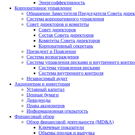
Энергоэффективность
Корпоративное управление
Обращение Заместителя Председателя Совета дире
Система корпоративного управления
Совет директоров и комитеты
Совет директоров
Состав Совета директоров
Комитеты Совета директоров
Корпоративный секретарь
Президент и Правление
Система вознаграждения
Система управления рисками и внутреннего контро
Система управления рисками
Система внутреннего контроля
Независимый аудит
Акционерам и инвесторам
Уставный капитал
Ценные бумаги
Дивиденды
Права акционеров
Информационная открытость
Финансовый обзор
Обзор финансовой деятельности (MD&A)
Ключевые показатели
Объемы продаж и выручка