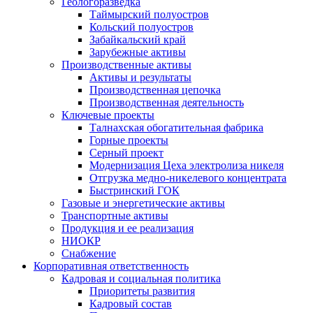
Геологоразведка
Таймырский полуостров
Кольский полуостров
Забайкальский край
Зарубежные активы
Производственные активы
Активы и результаты
Производственная цепочка
Производственная деятельность
Ключевые проекты
Талнахская обогатительная фабрика
Горные проекты
Серный проект
Модернизация Цеха электролиза никеля
Отгрузка медно-никелевого концентрата
Быстринский ГОК
Газовые и энергетические активы
Транспортные активы
Продукция и ее реализация
НИОКР
Снабжение
Корпоративная ответственность
Кадровая и социальная политика
Приоритеты развития
Кадровый состав