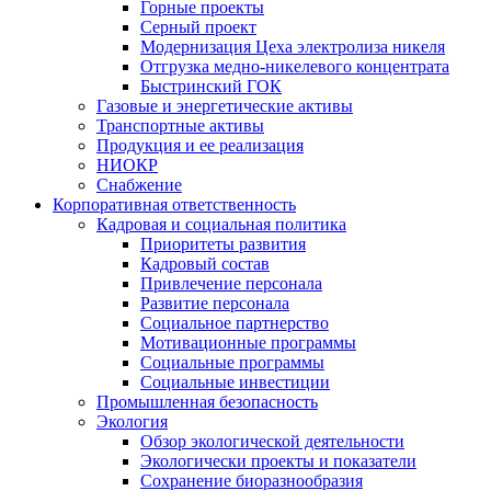
Горные проекты
Серный проект
Модернизация Цеха электролиза никеля
Отгрузка медно-никелевого концентрата
Быстринский ГОК
Газовые и энергетические активы
Транспортные активы
Продукция и ее реализация
НИОКР
Снабжение
Корпоративная ответственность
Кадровая и социальная политика
Приоритеты развития
Кадровый состав
Привлечение персонала
Развитие персонала
Социальное партнерство
Мотивационные программы
Социальные программы
Социальные инвестиции
Промышленная безопасность
Экология
Обзор экологической деятельности
Экологически проекты и показатели
Сохранение биоразнообразия