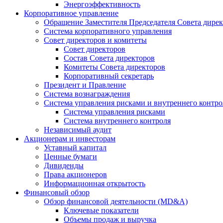
Энергоэффективность
Корпоративное управление
Обращение Заместителя Председателя Совета дире
Система корпоративного управления
Совет директоров и комитеты
Совет директоров
Состав Совета директоров
Комитеты Совета директоров
Корпоративный секретарь
Президент и Правление
Система вознаграждения
Система управления рисками и внутреннего контро
Система управления рисками
Система внутреннего контроля
Независимый аудит
Акционерам и инвесторам
Уставный капитал
Ценные бумаги
Дивиденды
Права акционеров
Информационная открытость
Финансовый обзор
Обзор финансовой деятельности (MD&A)
Ключевые показатели
Объемы продаж и выручка