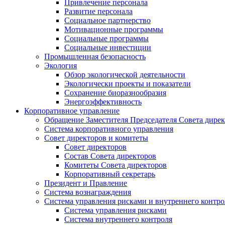
Привлечение персонала
Развитие персонала
Социальное партнерство
Мотивационные программы
Социальные программы
Социальные инвестиции
Промышленная безопасность
Экология
Обзор экологической деятельности
Экологически проекты и показатели
Сохранение биоразнообразия
Энергоэффективность
Корпоративное управление
Обращение Заместителя Председателя Совета дире
Система корпоративного управления
Совет директоров и комитеты
Совет директоров
Состав Совета директоров
Комитеты Совета директоров
Корпоративный секретарь
Президент и Правление
Система вознаграждения
Система управления рисками и внутреннего контро
Система управления рисками
Система внутреннего контроля