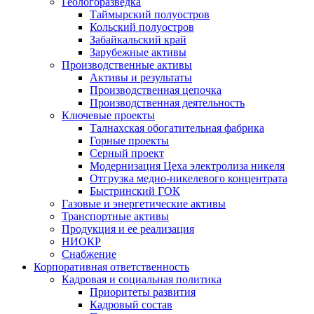
Геологоразведка
Таймырский полуостров
Кольский полуостров
Забайкальский край
Зарубежные активы
Производственные активы
Активы и результаты
Производственная цепочка
Производственная деятельность
Ключевые проекты
Талнахская обогатительная фабрика
Горные проекты
Серный проект
Модернизация Цеха электролиза никеля
Отгрузка медно-никелевого концентрата
Быстринский ГОК
Газовые и энергетические активы
Транспортные активы
Продукция и ее реализация
НИОКР
Снабжение
Корпоративная ответственность
Кадровая и социальная политика
Приоритеты развития
Кадровый состав