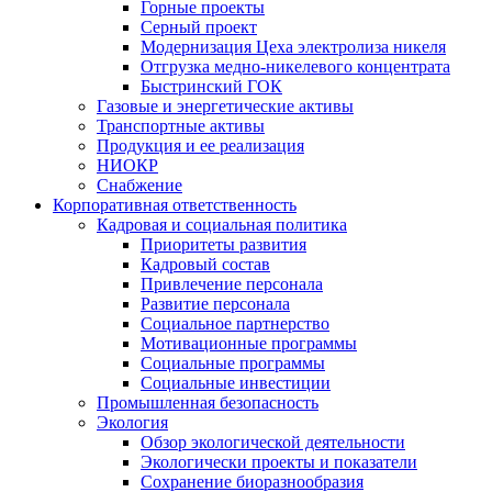
Горные проекты
Серный проект
Модернизация Цеха электролиза никеля
Отгрузка медно-никелевого концентрата
Быстринский ГОК
Газовые и энергетические активы
Транспортные активы
Продукция и ее реализация
НИОКР
Снабжение
Корпоративная ответственность
Кадровая и социальная политика
Приоритеты развития
Кадровый состав
Привлечение персонала
Развитие персонала
Социальное партнерство
Мотивационные программы
Социальные программы
Социальные инвестиции
Промышленная безопасность
Экология
Обзор экологической деятельности
Экологически проекты и показатели
Сохранение биоразнообразия