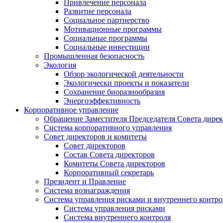
Привлечение персонала
Развитие персонала
Социальное партнерство
Мотивационные программы
Социальные программы
Социальные инвестиции
Промышленная безопасность
Экология
Обзор экологической деятельности
Экологически проекты и показатели
Сохранение биоразнообразия
Энергоэффективность
Корпоративное управление
Обращение Заместителя Председателя Совета дире
Система корпоративного управления
Совет директоров и комитеты
Совет директоров
Состав Совета директоров
Комитеты Совета директоров
Корпоративный секретарь
Президент и Правление
Система вознаграждения
Система управления рисками и внутреннего контро
Система управления рисками
Система внутреннего контроля