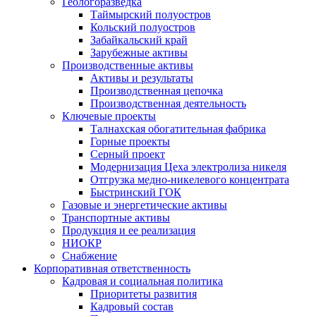
Геологоразведка
Таймырский полуостров
Кольский полуостров
Забайкальский край
Зарубежные активы
Производственные активы
Активы и результаты
Производственная цепочка
Производственная деятельность
Ключевые проекты
Талнахская обогатительная фабрика
Горные проекты
Серный проект
Модернизация Цеха электролиза никеля
Отгрузка медно-никелевого концентрата
Быстринский ГОК
Газовые и энергетические активы
Транспортные активы
Продукция и ее реализация
НИОКР
Снабжение
Корпоративная ответственность
Кадровая и социальная политика
Приоритеты развития
Кадровый состав