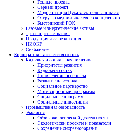
Горные проекты
Серный проект
Модернизация Цеха электролиза никеля
Отгрузка медно-никелевого концентрата
Быстринский ГОК
Газовые и энергетические активы
Транспортные активы
Продукция и ее реализация
НИОКР
Снабжение
Корпоративная ответственность
Кадровая и социальная политика
Приоритеты развития
Кадровый состав
Привлечение персонала
Развитие персонала
Социальное партнерство
Мотивационные программы
Социальные программы
Социальные инвестиции
Промышленная безопасность
Экология
Обзор экологической деятельности
Экологически проекты и показатели
Сохранение биоразнообразия