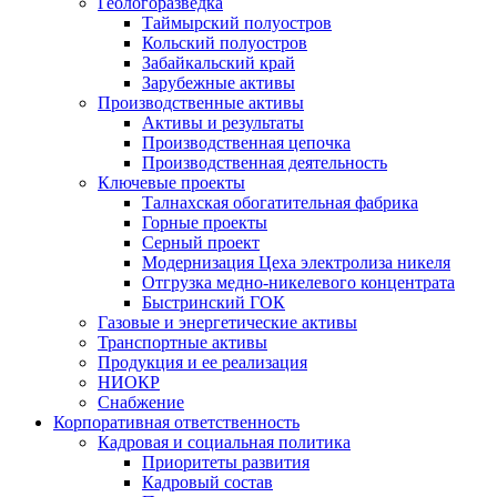
Геологоразведка
Таймырский полуостров
Кольский полуостров
Забайкальский край
Зарубежные активы
Производственные активы
Активы и результаты
Производственная цепочка
Производственная деятельность
Ключевые проекты
Талнахская обогатительная фабрика
Горные проекты
Серный проект
Модернизация Цеха электролиза никеля
Отгрузка медно-никелевого концентрата
Быстринский ГОК
Газовые и энергетические активы
Транспортные активы
Продукция и ее реализация
НИОКР
Снабжение
Корпоративная ответственность
Кадровая и социальная политика
Приоритеты развития
Кадровый состав