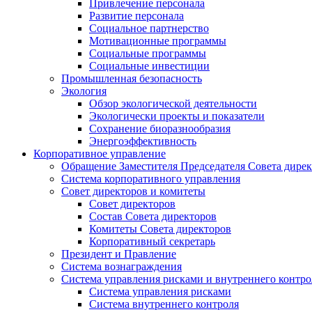
Привлечение персонала
Развитие персонала
Социальное партнерство
Мотивационные программы
Социальные программы
Социальные инвестиции
Промышленная безопасность
Экология
Обзор экологической деятельности
Экологически проекты и показатели
Сохранение биоразнообразия
Энергоэффективность
Корпоративное управление
Обращение Заместителя Председателя Совета дире
Система корпоративного управления
Совет директоров и комитеты
Совет директоров
Состав Совета директоров
Комитеты Совета директоров
Корпоративный секретарь
Президент и Правление
Система вознаграждения
Система управления рисками и внутреннего контро
Система управления рисками
Система внутреннего контроля