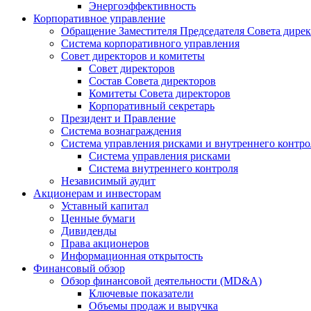
Энергоэффективность
Корпоративное управление
Обращение Заместителя Председателя Совета дире
Система корпоративного управления
Совет директоров и комитеты
Совет директоров
Состав Совета директоров
Комитеты Совета директоров
Корпоративный секретарь
Президент и Правление
Система вознаграждения
Система управления рисками и внутреннего контро
Система управления рисками
Система внутреннего контроля
Независимый аудит
Акционерам и инвесторам
Уставный капитал
Ценные бумаги
Дивиденды
Права акционеров
Информационная открытость
Финансовый обзор
Обзор финансовой деятельности (MD&A)
Ключевые показатели
Объемы продаж и выручка