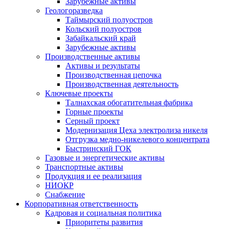
Зарубежные активы
Геологоразведка
Таймырский полуостров
Кольский полуостров
Забайкальский край
Зарубежные активы
Производственные активы
Активы и результаты
Производственная цепочка
Производственная деятельность
Ключевые проекты
Талнахская обогатительная фабрика
Горные проекты
Серный проект
Модернизация Цеха электролиза никеля
Отгрузка медно-никелевого концентрата
Быстринский ГОК
Газовые и энергетические активы
Транспортные активы
Продукция и ее реализация
НИОКР
Снабжение
Корпоративная ответственность
Кадровая и социальная политика
Приоритеты развития