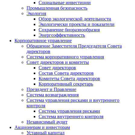
Социальные инвестиции
Промышленная безопасность
Экология
Обзор экологической деятельности
Экологически проекты и показатели
Сохранение биоразнообразия
Энергоэффективность
Корпоративное управление
Обращение Заместителя Председателя Совета
директоров
Система корпоративного управления
Совет директоров и комитеты
Совет директоров
Состав Совета директоров
Комитеты Совета директоров
Корпоративный секретарь
Президент и Правление
Система вознаграждения
Система управления рисками и внутреннего
контроля
Система управления рисками
Система внутреннего контроля
Независимый аудит
Акционерам и инвесторам
Уставный капитал