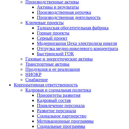
Производственные активы
Активы и результаты
Производственная цепочка
Производственная деятельность
Ключевые проекты
Талнахская обогатительная фабрика
Горные проекты
Серный проект
Модернизация Цеха электролиза никеля
Отгрузка медно-никелевого концентрата
Быстринский ГОК
Газовые и энергетические активы
Транспортные активы
Продукция и ее реализация
НИОКР
Снабжение
Корпоративная ответственность
Кадровая и социальная политика
Приоритеты развития
Кадровый состав
Привлечение персонала
Развитие персонала
Социальное партнерство
Мотивационные программы
Социальные программы