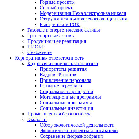
Горные проекты
Серный проект
Модернизация Цеха электролиза никеля
Отгрузка медно-никелевого концентрата
Быстринский ГОК
Газовые и энергетические активы
Транспортные активы
Продукция и ее реализация
НИОКР
Снабжение
Корпоративная ответственность
Кадровая и социальная политика
Приоритеты развития
Кадровый состав
Привлечение персонала
Развитие персонала
Социальное партнерство
Мотивационные программы
Социальные программы
Социальные инвестиции
Промышленная безопасность
Экология
Обзор экологической деятельности
Экологически проекты и показатели
Сохранение биоразнообразия