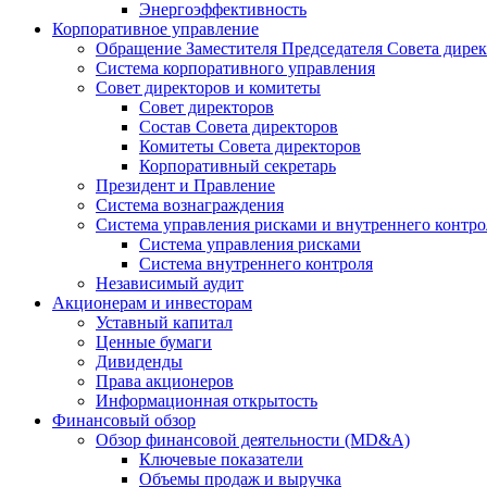
Энергоэффективность
Корпоративное управление
Обращение Заместителя Председателя Совета дире
Система корпоративного управления
Совет директоров и комитеты
Совет директоров
Состав Совета директоров
Комитеты Совета директоров
Корпоративный секретарь
Президент и Правление
Система вознаграждения
Система управления рисками и внутреннего контро
Система управления рисками
Система внутреннего контроля
Независимый аудит
Акционерам и инвесторам
Уставный капитал
Ценные бумаги
Дивиденды
Права акционеров
Информационная открытость
Финансовый обзор
Обзор финансовой деятельности (MD&A)
Ключевые показатели
Объемы продаж и выручка