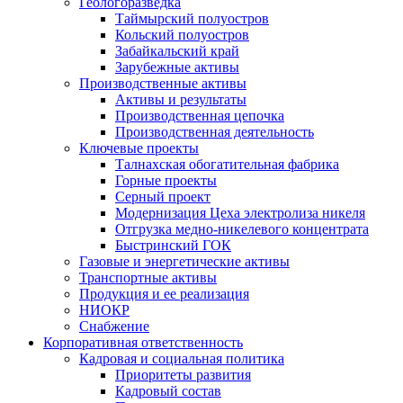
Геологоразведка
Таймырский полуостров
Кольский полуостров
Забайкальский край
Зарубежные активы
Производственные активы
Активы и результаты
Производственная цепочка
Производственная деятельность
Ключевые проекты
Талнахская обогатительная фабрика
Горные проекты
Серный проект
Модернизация Цеха электролиза никеля
Отгрузка медно-никелевого концентрата
Быстринский ГОК
Газовые и энергетические активы
Транспортные активы
Продукция и ее реализация
НИОКР
Снабжение
Корпоративная ответственность
Кадровая и социальная политика
Приоритеты развития
Кадровый состав