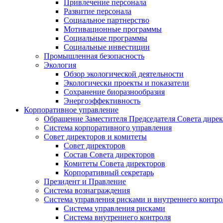
Привлечение персонала
Развитие персонала
Социальное партнерство
Мотивационные программы
Социальные программы
Социальные инвестиции
Промышленная безопасность
Экология
Обзор экологической деятельности
Экологически проекты и показатели
Сохранение биоразнообразия
Энергоэффективность
Корпоративное управление
Обращение Заместителя Председателя Совета дире
Система корпоративного управления
Совет директоров и комитеты
Совет директоров
Состав Совета директоров
Комитеты Совета директоров
Корпоративный секретарь
Президент и Правление
Система вознаграждения
Система управления рисками и внутреннего контро
Система управления рисками
Система внутреннего контроля