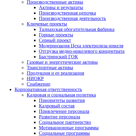
Производственные активы
Активы и результаты
Производственная цепочка
Производственная деятельность
Ключевые проекты
Талнахская обогатительная фабрика
Горные проекты
Серный проект
Модернизация Цеха электролиза никеля
Отгрузка медно-никелевого концентрата
Быстринский ГОК
Газовые и энергетические активы
Транспортные активы
Продукция и ее реализация
НИОКР
Снабжение
Корпоративная ответственность
Кадровая и социальная политика
Приоритеты развития
Кадровый состав
Привлечение персонала
Развитие персонала
Социальное партнерство
Мотивационные программы
Социальные программы