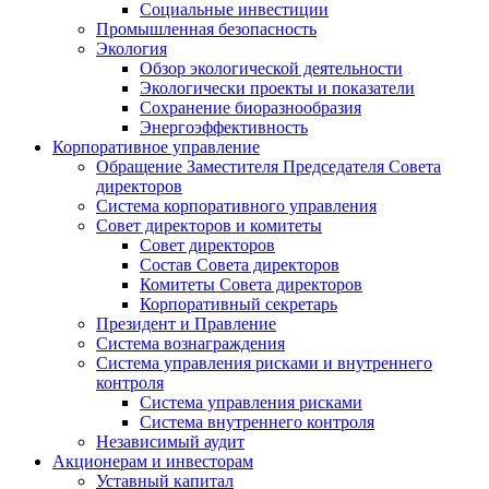
Социальные инвестиции
Промышленная безопасность
Экология
Обзор экологической деятельности
Экологически проекты и показатели
Сохранение биоразнообразия
Энергоэффективность
Корпоративное управление
Обращение Заместителя Председателя Совета
директоров
Система корпоративного управления
Совет директоров и комитеты
Совет директоров
Состав Совета директоров
Комитеты Совета директоров
Корпоративный секретарь
Президент и Правление
Система вознаграждения
Система управления рисками и внутреннего
контроля
Система управления рисками
Система внутреннего контроля
Независимый аудит
Акционерам и инвесторам
Уставный капитал