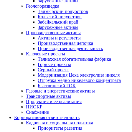
Зарубежные активы
Геологоразведка
Таймырский полуостров
Кольский полуостров
Забайкальский край
Зарубежные активы
Производственные активы
Активы и результаты
Производственная цепочка
Производственная деятельность
Ключевые проекты
Талнахская обогатительная фабрика
Горные проекты
Серный проект
Модернизация Цеха электролиза никеля
Отгрузка медно-никелевого концентрата
Быстринский ГОК
Газовые и энергетические активы
Транспортные активы
Продукция и ее реализация
НИОКР
Снабжение
Корпоративная ответственность
Кадровая и социальная политика
Приоритеты развития