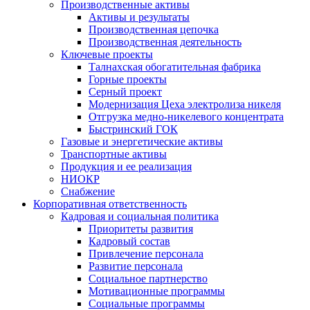
Производственные активы
Активы и результаты
Производственная цепочка
Производственная деятельность
Ключевые проекты
Талнахская обогатительная фабрика
Горные проекты
Серный проект
Модернизация Цеха электролиза никеля
Отгрузка медно-никелевого концентрата
Быстринский ГОК
Газовые и энергетические активы
Транспортные активы
Продукция и ее реализация
НИОКР
Снабжение
Корпоративная ответственность
Кадровая и социальная политика
Приоритеты развития
Кадровый состав
Привлечение персонала
Развитие персонала
Социальное партнерство
Мотивационные программы
Социальные программы