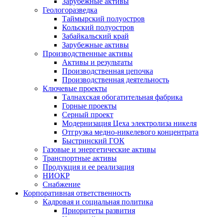
Зарубежные активы
Геологоразведка
Таймырский полуостров
Кольский полуостров
Забайкальский край
Зарубежные активы
Производственные активы
Активы и результаты
Производственная цепочка
Производственная деятельность
Ключевые проекты
Талнахская обогатительная фабрика
Горные проекты
Серный проект
Модернизация Цеха электролиза никеля
Отгрузка медно-никелевого концентрата
Быстринский ГОК
Газовые и энергетические активы
Транспортные активы
Продукция и ее реализация
НИОКР
Снабжение
Корпоративная ответственность
Кадровая и социальная политика
Приоритеты развития