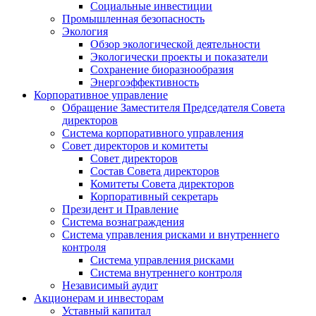
Социальные инвестиции
Промышленная безопасность
Экология
Обзор экологической деятельности
Экологически проекты и показатели
Сохранение биоразнообразия
Энергоэффективность
Корпоративное управление
Обращение Заместителя Председателя Совета
директоров
Система корпоративного управления
Совет директоров и комитеты
Совет директоров
Состав Совета директоров
Комитеты Совета директоров
Корпоративный секретарь
Президент и Правление
Система вознаграждения
Система управления рисками и внутреннего
контроля
Система управления рисками
Система внутреннего контроля
Независимый аудит
Акционерам и инвесторам
Уставный капитал