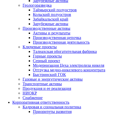
Зарубежные активы
Геологоразведка
Таймырский полуостров
Кольский полуостров
Забайкальский край
Зарубежные активы
Производственные активы
Активы и результаты
Производственная цепочка
Производственная деятельность
Ключевые проекты
Талнахская обогатительная фабрика
Горные проекты
Серный проект
Модернизация Цеха электролиза никеля
Отгрузка медно-никелевого концентрата
Быстринский ГОК
Газовые и энергетические активы
Транспортные активы
Продукция и ее реализация
НИОКР
Снабжение
Корпоративная ответственность
Кадровая и социальная политика
Приоритеты развития