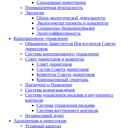
Социальные инвестиции
Промышленная безопасность
Экология
Обзор экологической деятельности
Экологически проекты и показатели
Сохранение биоразнообразия
Энергоэффективность
Корпоративное управление
Обращение Заместителя Председателя Совета
директоров
Система корпоративного управления
Совет директоров и комитеты
Совет директоров
Состав Совета директоров
Комитеты Совета директоров
Корпоративный секретарь
Президент и Правление
Система вознаграждения
Система управления рисками и внутреннего
контроля
Система управления рисками
Система внутреннего контроля
Независимый аудит
Акционерам и инвесторам
Уставный капитал