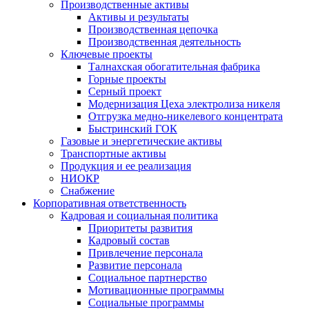
Производственные активы
Активы и результаты
Производственная цепочка
Производственная деятельность
Ключевые проекты
Талнахская обогатительная фабрика
Горные проекты
Серный проект
Модернизация Цеха электролиза никеля
Отгрузка медно-никелевого концентрата
Быстринский ГОК
Газовые и энергетические активы
Транспортные активы
Продукция и ее реализация
НИОКР
Снабжение
Корпоративная ответственность
Кадровая и социальная политика
Приоритеты развития
Кадровый состав
Привлечение персонала
Развитие персонала
Социальное партнерство
Мотивационные программы
Социальные программы