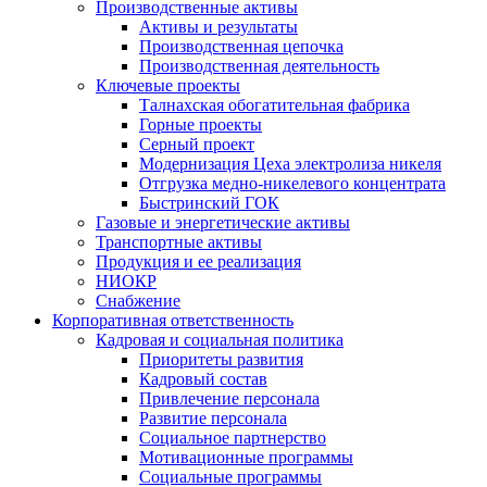
Производственные активы
Активы и результаты
Производственная цепочка
Производственная деятельность
Ключевые проекты
Талнахская обогатительная фабрика
Горные проекты
Серный проект
Модернизация Цеха электролиза никеля
Отгрузка медно-никелевого концентрата
Быстринский ГОК
Газовые и энергетические активы
Транспортные активы
Продукция и ее реализация
НИОКР
Снабжение
Корпоративная ответственность
Кадровая и социальная политика
Приоритеты развития
Кадровый состав
Привлечение персонала
Развитие персонала
Социальное партнерство
Мотивационные программы
Социальные программы