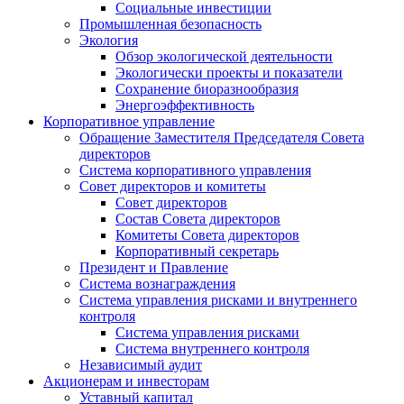
Социальные инвестиции
Промышленная безопасность
Экология
Обзор экологической деятельности
Экологически проекты и показатели
Сохранение биоразнообразия
Энергоэффективность
Корпоративное управление
Обращение Заместителя Председателя Совета
директоров
Система корпоративного управления
Совет директоров и комитеты
Совет директоров
Состав Совета директоров
Комитеты Совета директоров
Корпоративный секретарь
Президент и Правление
Система вознаграждения
Система управления рисками и внутреннего
контроля
Система управления рисками
Система внутреннего контроля
Независимый аудит
Акционерам и инвесторам
Уставный капитал