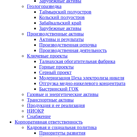
Зарубежные активы
Геологоразведка
Таймырский полуостров
Кольский полуостров
Забайкальский край
Зарубежные активы
Производственные активы
Активы и результаты
Производственная цепочка
Производственная деятельность
Ключевые проекты
Талнахская обогатительная фабрика
Горные проекты
Серный проект
Модернизация Цеха электролиза никеля
Отгрузка медно-никелевого концентрата
Быстринский ГОК
Газовые и энергетические активы
Транспортные активы
Продукция и ее реализация
НИОКР
Снабжение
Корпоративная ответственность
Кадровая и социальная политика
Приоритеты развития