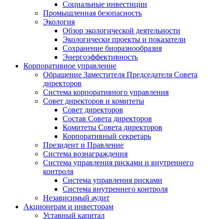
Социальные инвестиции
Промышленная безопасность
Экология
Обзор экологической деятельности
Экологически проекты и показатели
Сохранение биоразнообразия
Энергоэффективность
Корпоративное управление
Обращение Заместителя Председателя Совета
директоров
Система корпоративного управления
Совет директоров и комитеты
Совет директоров
Состав Совета директоров
Комитеты Совета директоров
Корпоративный секретарь
Президент и Правление
Система вознаграждения
Система управления рисками и внутреннего
контроля
Система управления рисками
Система внутреннего контроля
Независимый аудит
Акционерам и инвесторам
Уставный капитал