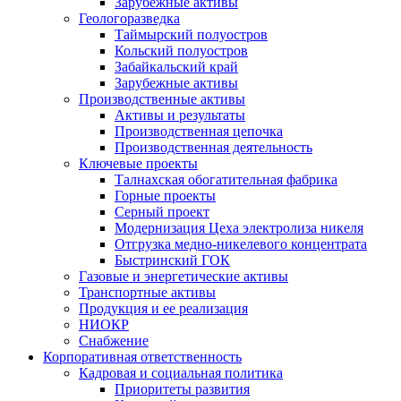
Зарубежные активы
Геологоразведка
Таймырский полуостров
Кольский полуостров
Забайкальский край
Зарубежные активы
Производственные активы
Активы и результаты
Производственная цепочка
Производственная деятельность
Ключевые проекты
Талнахская обогатительная фабрика
Горные проекты
Серный проект
Модернизация Цеха электролиза никеля
Отгрузка медно-никелевого концентрата
Быстринский ГОК
Газовые и энергетические активы
Транспортные активы
Продукция и ее реализация
НИОКР
Снабжение
Корпоративная ответственность
Кадровая и социальная политика
Приоритеты развития