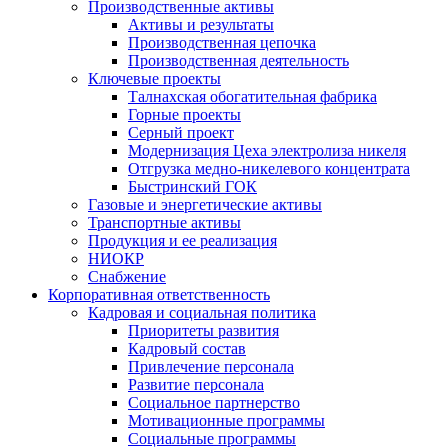
Производственные активы
Активы и результаты
Производственная цепочка
Производственная деятельность
Ключевые проекты
Талнахская обогатительная фабрика
Горные проекты
Серный проект
Модернизация Цеха электролиза никеля
Отгрузка медно-никелевого концентрата
Быстринский ГОК
Газовые и энергетические активы
Транспортные активы
Продукция и ее реализация
НИОКР
Снабжение
Корпоративная ответственность
Кадровая и социальная политика
Приоритеты развития
Кадровый состав
Привлечение персонала
Развитие персонала
Социальное партнерство
Мотивационные программы
Социальные программы